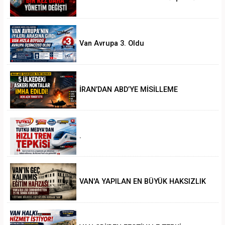
Van Avrupa 3. Oldu
İRAN’DAN ABD’YE MİSİLLEME
.
VAN'A YAPILAN EN BÜYÜK HAKSIZLIK