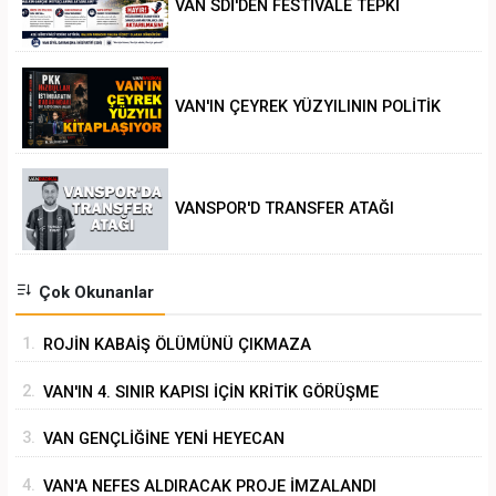
VAN SDİ'DEN FESTİVALE TEPKİ
VAN'IN ÇEYREK YÜZYILININ POLİTİK
ANALİZİ
VANSPOR'D TRANSFER ATAĞI
Çok Okunanlar
1.
ROJİN KABAİŞ ÖLÜMÜNÜ ÇIKMAZA
SÜRÜKLEMEK
2.
VAN'IN 4. SINIR KAPISI İÇİN KRİTİK GÖRÜŞME
3.
VAN GENÇLİĞİNE YENİ HEYECAN
4.
VAN'A NEFES ALDIRACAK PROJE İMZALANDI