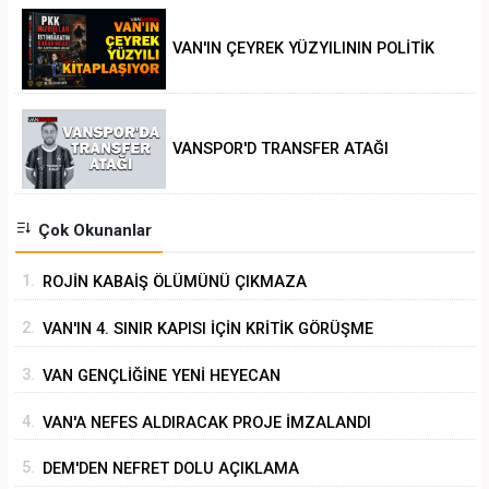
VAN'IN ÇEYREK YÜZYILININ POLİTİK
ANALİZİ
VANSPOR'D TRANSFER ATAĞI
Çok Okunanlar
1.
ROJİN KABAİŞ ÖLÜMÜNÜ ÇIKMAZA
SÜRÜKLEMEK
2.
VAN'IN 4. SINIR KAPISI İÇİN KRİTİK GÖRÜŞME
3.
VAN GENÇLİĞİNE YENİ HEYECAN
4.
VAN'A NEFES ALDIRACAK PROJE İMZALANDI
5.
DEM'DEN NEFRET DOLU AÇIKLAMA