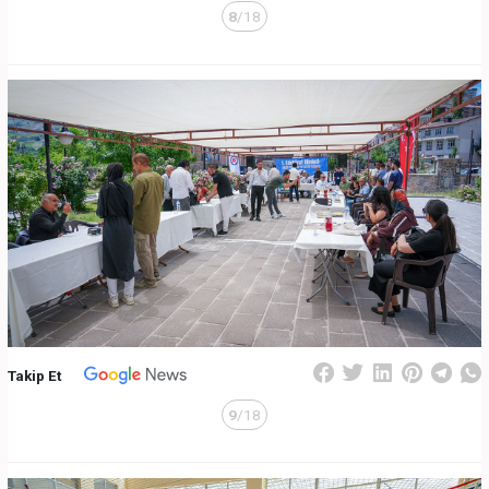
8
/18
Takip Et
9
/18