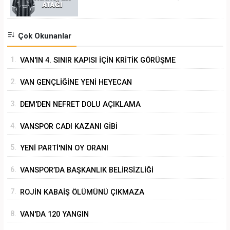
Çok Okunanlar
1.
VAN'IN 4. SINIR KAPISI İÇİN KRİTİK GÖRÜŞME
2.
VAN GENÇLİĞİNE YENİ HEYECAN
3.
DEM'DEN NEFRET DOLU AÇIKLAMA
4.
VANSPOR CADI KAZANI GİBİ
5.
YENİ PARTİ'NİN OY ORANI
6.
VANSPOR’DA BAŞKANLIK BELİRSİZLİĞİ
7.
ROJİN KABAİŞ ÖLÜMÜNÜ ÇIKMAZA
SÜRÜKLEMEK
8.
VAN'DA 120 YANGIN