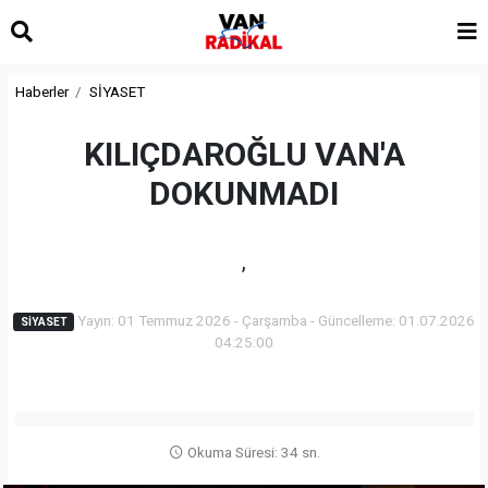
Haberler
SİYASET
KILIÇDAROĞLU VAN'A
DOKUNMADI
,
Yayın: 01 Temmuz 2026 - Çarşamba - Güncelleme: 01.07.2026
SİYASET
04:25:00
Okuma Süresi: 34 sn.