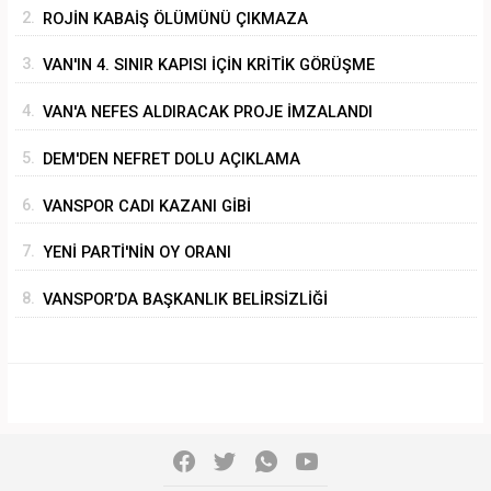
2.
ROJİN KABAİŞ ÖLÜMÜNÜ ÇIKMAZA
SÜRÜKLEMEK
3.
VAN'IN 4. SINIR KAPISI İÇİN KRİTİK GÖRÜŞME
4.
VAN'A NEFES ALDIRACAK PROJE İMZALANDI
5.
DEM'DEN NEFRET DOLU AÇIKLAMA
6.
VANSPOR CADI KAZANI GİBİ
7.
YENİ PARTİ'NİN OY ORANI
8.
VANSPOR’DA BAŞKANLIK BELİRSİZLİĞİ