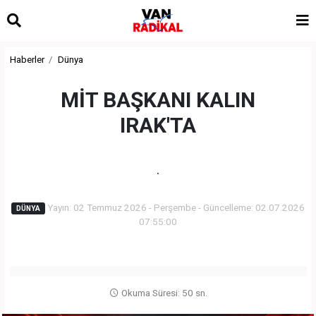
Haberler
Dünya
MİT BAŞKANI KALIN
IRAK'TA
.
Yayın: 02 Temmuz 2026 - Perşembe - Güncelleme: 02.07.2026
DÜNYA
07:55:00
Okuma Süresi: 50 sn.