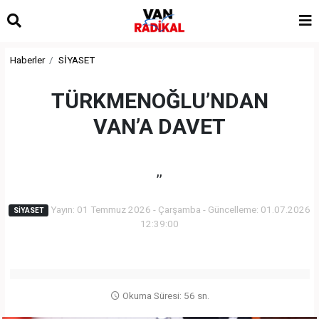
Haberler
SİYASET
TÜRKMENOĞLU’NDAN
VAN’A DAVET
,,
Yayın: 01 Temmuz 2026 - Çarşamba - Güncelleme: 01.07.2026
SİYASET
12:39:00
Okuma Süresi: 56 sn.