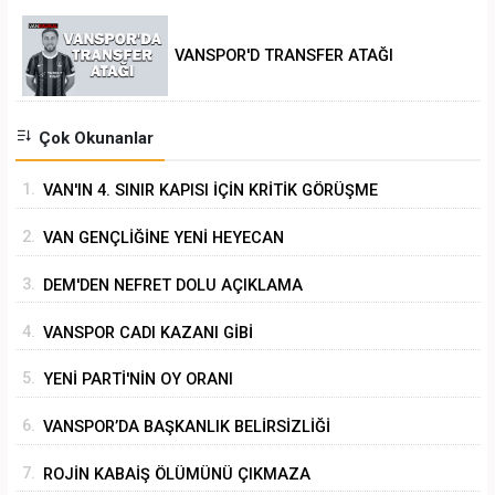
VANSPOR'D TRANSFER ATAĞI
Çok Okunanlar
1.
VAN'IN 4. SINIR KAPISI İÇİN KRİTİK GÖRÜŞME
2.
VAN GENÇLİĞİNE YENİ HEYECAN
3.
DEM'DEN NEFRET DOLU AÇIKLAMA
4.
VANSPOR CADI KAZANI GİBİ
5.
YENİ PARTİ'NİN OY ORANI
6.
VANSPOR’DA BAŞKANLIK BELİRSİZLİĞİ
7.
ROJİN KABAİŞ ÖLÜMÜNÜ ÇIKMAZA