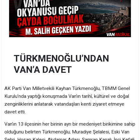
TÜRKMENOĞLU’NDAN
VAN’A DAVET
AK Parti Van Milletvekili Kayhan Türkmenoğlu, TBMM Genel
Kurulu’nda yaptığı konuşmada Van’ın tarihî, kültürel ve doğal
zenginliklerini anlatarak vatandaşları kenti ziyaret etmeye
davet etti.
Van’ın 13 ilçesinin her birinin ayrı bir medeniyet birikimine sahip
olduğunu belirten Türkmenoğlu; Muradiye Şelalesi, Eski Van
Şehri, Hoşap Kalesi, Akdamar Adası, Şamran Kanalı, İnci Kefali,