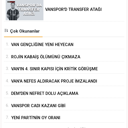
VANSPOR'D TRANSFER ATAĞI
Çok Okunanlar
1.
VAN GENÇLİĞİNE YENİ HEYECAN
2.
ROJİN KABAİŞ ÖLÜMÜNÜ ÇIKMAZA
SÜRÜKLEMEK
3.
VAN'IN 4. SINIR KAPISI İÇİN KRİTİK GÖRÜŞME
4.
VAN'A NEFES ALDIRACAK PROJE İMZALANDI
5.
DEM'DEN NEFRET DOLU AÇIKLAMA
6.
VANSPOR CADI KAZANI GİBİ
7.
YENİ PARTİ'NİN OY ORANI