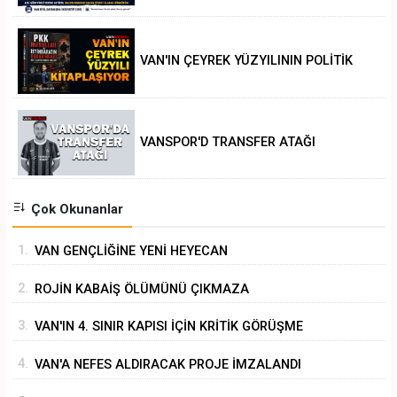
VAN'IN ÇEYREK YÜZYILININ POLİTİK
ANALİZİ
VANSPOR'D TRANSFER ATAĞI
Çok Okunanlar
1.
VAN GENÇLİĞİNE YENİ HEYECAN
2.
ROJİN KABAİŞ ÖLÜMÜNÜ ÇIKMAZA
SÜRÜKLEMEK
3.
VAN'IN 4. SINIR KAPISI İÇİN KRİTİK GÖRÜŞME
4.
VAN'A NEFES ALDIRACAK PROJE İMZALANDI