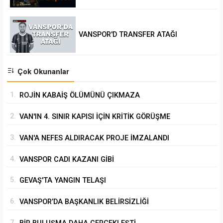
VANSPOR'D TRANSFER ATAĞI
Çok Okunanlar
1.
ROJİN KABAİŞ ÖLÜMÜNÜ ÇIKMAZA
SÜRÜKLEMEK
2.
VAN'IN 4. SINIR KAPISI İÇİN KRİTİK GÖRÜŞME
3.
VAN'A NEFES ALDIRACAK PROJE İMZALANDI
4.
VANSPOR CADI KAZANI GİBİ
5.
GEVAŞ'TA YANGIN TELAŞI
6.
VANSPOR’DA BAŞKANLIK BELİRSİZLİĞİ
7.