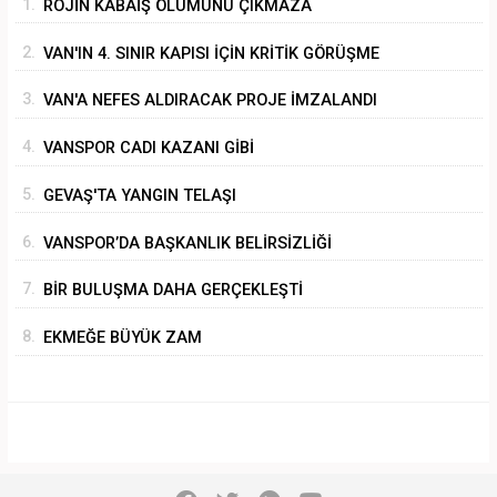
1.
ROJİN KABAİŞ ÖLÜMÜNÜ ÇIKMAZA
SÜRÜKLEMEK
2.
VAN'IN 4. SINIR KAPISI İÇİN KRİTİK GÖRÜŞME
3.
VAN'A NEFES ALDIRACAK PROJE İMZALANDI
4.
VANSPOR CADI KAZANI GİBİ
5.
GEVAŞ'TA YANGIN TELAŞI
6.
VANSPOR’DA BAŞKANLIK BELİRSİZLİĞİ
7.
BİR BULUŞMA DAHA GERÇEKLEŞTİ
8.
EKMEĞE BÜYÜK ZAM