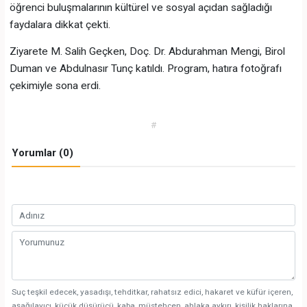
öğrenci buluşmalarının kültürel ve sosyal açıdan sağladığı
faydalara dikkat çekti.
Ziyarete M. Salih Geçken, Doç. Dr. Abdurahman Mengi, Birol
Duman ve Abdulnasır Tunç katıldı. Program, hatıra fotoğrafı
çekimiyle sona erdi.
#
Yorumlar (0)
Suç teşkil edecek, yasadışı, tehditkar, rahatsız edici, hakaret ve küfür içeren,
aşağılayıcı, küçük düşürücü, kaba, müstehcen, ahlaka aykırı, kişilik haklarına