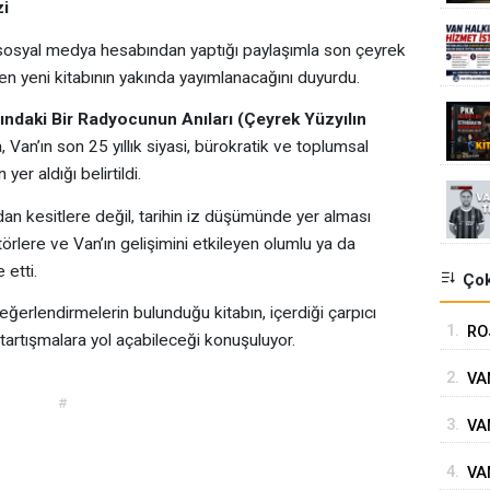
zi
osyal medya hesabından yaptığı paylaşımla son çeyrek
eren yeni kitabının yakında yayımlanacağını duyurdu.
rındaki Bir Radyocunun Anıları (Çeyrek Yüzyılın
, Van’ın son 25 yıllık siyasi, bürokratik ve toplumsal
er aldığı belirtildi.
an kesitlere değil, tarihin iz düşümünde yer alması
aktörlere ve Van’ın gelişimini etkileyen olumlu ya da
 etti.
Çok
değerlendirmelerin bulunduğu kitabın, içerdiği çarpıcı
1.
RO
artışmalara yol açabileceği konuşuluyor.
SÜ
2.
VAN
#
GÖ
3.
VA
4.
VA