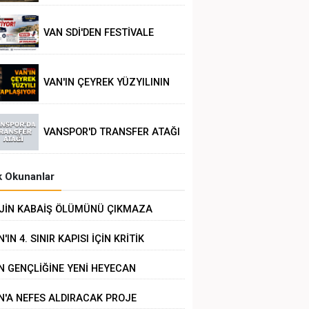
VAN SDİ'DEN FESTİVALE
TEPKİ
VAN'IN ÇEYREK YÜZYILININ
POLİTİK ANALİZİ
VANSPOR'D TRANSFER ATAĞI
 Okunanlar
JİN KABAİŞ ÖLÜMÜNÜ ÇIKMAZA
RÜKLEMEK
'IN 4. SINIR KAPISI İÇİN KRİTİK
RÜŞME
N GENÇLİĞİNE YENİ HEYECAN
N'A NEFES ALDIRACAK PROJE