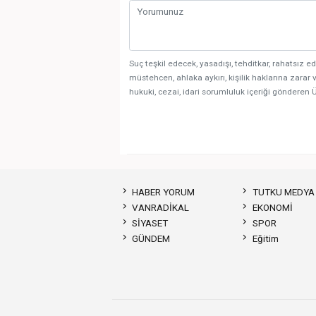
Suç teşkil edecek, yasadışı, tehditkar, rahatsız ed
müstehcen, ahlaka aykırı, kişilik haklarına zarar v
hukuki, cezai, idari sorumluluk içeriği gönderen Ü
HABER YORUM
TUTKU MEDYA
VANRADİKAL
EKONOMİ
SİYASET
SPOR
GÜNDEM
Eğitim