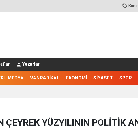
Kuru
aflar
Yazarlar
TKU MEDYA
VANRADİKAL
EKONOMİ
SİYASET
SPOR
N ÇEYREK YÜZYILININ POLİTİK A