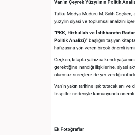
Van'ın Çeyrek Yüzyılının Politik Anali
Tutku Medya Müdürü M. Salih Geçken, s
yüzyılın siyasi ve toplumsal analizini iç
“PKK, Hizbullah ve İstihbaratın Rada
Politik Analizi)”
başlığını taşıyan kitapta
hafızasına yön veren birçok önemli ismin y
Geçken, kitapta yalnızca kendi yaşamınd
gerektiğine inandığı ilişkilerine, siyasi 
olumsuz süreçlere de yer verdiğini ifade
Van’ın yakın tarihine ışık tutacak anı ve 
tespitler nedeniyle kamuoyunda önemli t
Ek Fotoğraflar