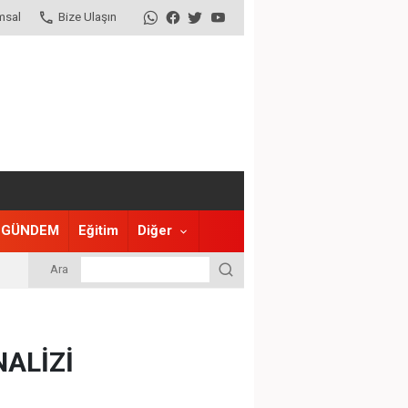
msal
Bize Ulaşın
GÜNDEM
Eğitim
Diğer
Ara
NALİZİ