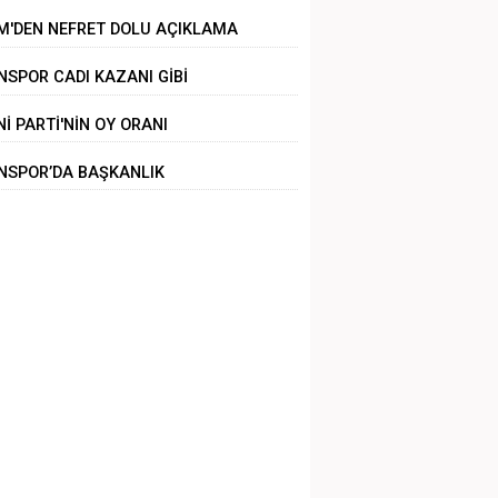
ZALANDI
M'DEN NEFRET DOLU AÇIKLAMA
NSPOR CADI KAZANI GİBİ
Nİ PARTİ'NİN OY ORANI
NSPOR’DA BAŞKANLIK
LİRSİZLİĞİ