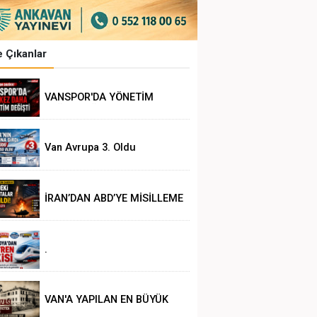
 Çıkanlar
VANSPOR'DA YÖNETİM
DEĞİŞİKLİĞİ
Van Avrupa 3. Oldu
İRAN’DAN ABD’YE MİSİLLEME
.
VAN'A YAPILAN EN BÜYÜK
HAKSIZLIK