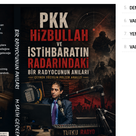
İM
5.
DE
6.
VA
7.
YE
8.
VA
BE