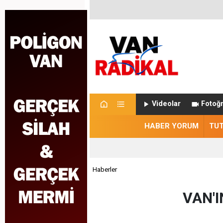
Videolar
Fotoğr
HABER YORUM
TU
Haberler
VAN'I