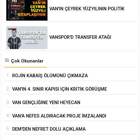
VAN'IN ÇEYREK YÜZYILININ POLİTİK
ANALİZİ
VANSPOR'D TRANSFER ATAĞI
Çok Okunanlar
1.
ROJİN KABAİŞ ÖLÜMÜNÜ ÇIKMAZA
SÜRÜKLEMEK
2.
VAN'IN 4. SINIR KAPISI İÇİN KRİTİK GÖRÜŞME
3.
VAN GENÇLİĞİNE YENİ HEYECAN
4.
VAN'A NEFES ALDIRACAK PROJE İMZALANDI
5.
DEM'DEN NEFRET DOLU AÇIKLAMA