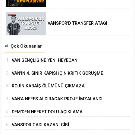
ANALİZİ
VANSPOR'D TRANSFER ATAĞI
Çok Okunanlar
1.
VAN GENÇLİĞİNE YENİ HEYECAN
2.
VAN'IN 4. SINIR KAPISI İÇİN KRİTİK GÖRÜŞME
3.
ROJİN KABAİŞ ÖLÜMÜNÜ ÇIKMAZA
SÜRÜKLEMEK
4.
VAN'A NEFES ALDIRACAK PROJE İMZALANDI
5.
DEM'DEN NEFRET DOLU AÇIKLAMA
6.
VANSPOR CADI KAZANI GİBİ