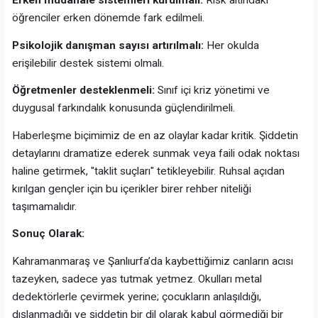
Erken müdahale sistemleri kurulmalı:
Risk altındaki
öğrenciler erken dönemde fark edilmeli.
Psikolojik danışman sayısı artırılmalı:
Her okulda
erişilebilir destek sistemi olmalı.
Öğretmenler desteklenmeli:
Sınıf içi kriz yönetimi ve
duygusal farkındalık konusunda güçlendirilmeli.
Haberleşme biçimimiz de en az olaylar kadar kritik. Şiddetin
detaylarını dramatize ederek sunmak veya faili odak noktası
haline getirmek, "taklit suçları" tetikleyebilir. Ruhsal açıdan
kırılgan gençler için bu içerikler birer rehber niteliği
taşımamalıdır.
Sonuç Olarak:
Kahramanmaraş ve Şanlıurfa’da kaybettiğimiz canların acısı
tazeyken, sadece yas tutmak yetmez. Okulları metal
dedektörlerle çevirmek yerine; çocukların anlaşıldığı,
dışlanmadığı ve şiddetin bir dil olarak kabul görmediği bir