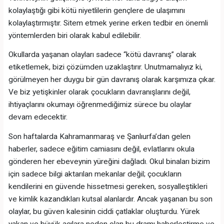
kolaylaştığı gibi kötü niyetlilerin gençlere de ulaşımını
kolaylaştırmıştır. Sitem etmek yerine erken tedbir en önemli
yöntemlerden biri olarak kabul edilebilir.
Okullarda yaşanan olayları sadece “kötü davranış” olarak
etiketlemek, bizi çözümden uzaklaştırır. Unutmamalıyız ki,
görülmeyen her duygu bir gün davranış olarak karşımıza çıkar.
Ve biz yetişkinler olarak çocukların davranışlarını değil,
ihtiyaçlarını okumayı öğrenmediğimiz sürece bu olaylar
devam edecektir.
Son haftalarda Kahramanmaraş ve Şanlıurfa’dan gelen
haberler, sadece eğitim camiasını değil, evlatlarını okula
gönderen her ebeveynin yüreğini dağladı. Okul binaları bizim
için sadece bilgi aktarılan mekanlar değil; çocukların
kendilerini en güvende hissetmesi gereken, sosyalleştikleri
ve kimlik kazandıkları kutsal alanlardır. Ancak yaşanan bu son
olaylar, bu güven kalesinin ciddi çatlaklar oluşturdu. Yürek
yakan ve büyük acılara neden olan bu dramı haberleştirme ve