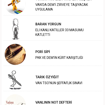
VAN'DA DEM'İ ZİRVEYE TAŞIYACAK
UYGULAMA
BARAN YORGUN
ELİ KANLI KATİLLER 33 MASUMU
KATLETTİ
PORİ SİPİ
PKK VE DEM’İN KÜRT KARŞITLIĞI
TARIK ÖZYİĞİT
VAN TSO'NUN ŞEFFAFLIK SINAVI
VANLININ NOT DEFTERİ