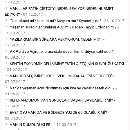
17.12.2017
VANLILAR FATİH ÇİFTÇİ’Yİ NEDEN SEVİYOR NEDEN HÜRMET
EDİYOR? -
04.12.2017
'Demokrasi mi? Hizmet mi? Kayyum mu? Siyasetçi mi? -
26.10.2017
Yaşanan sürecin sorumlusu ABD mi? Recep Tayyip Erdoğan mı? -
10.10.2017
YAZILARIMA BİR SÜRE ARA VERİYORUM, NEDEN Mİ?... -
17.08.2017
AK Parti ve Aşiretler arasındaki duvarı kim ördüyse katil odur? -
06.08.2017
KENTİN EKONOMİK GELİŞİMİNE FATİH ÇİFTÇİNİN SUNDUĞU KATKI
-
21.07.2017
VAN OSB SEÇİMİNE HDP'Lİ VEKİL MÜDAHALESİ VE DESTEĞİ -
07.07.2017
Van'da yaşanan acıyı dindirmek için kim ne kadar destek oldu? -
21.05.2017
REFERANDUMUN VAN SONUÇLARI BAŞARI SAYILABİLİR Mİ? -
17.04.2017
EVET OYU VAN'DA VE BÖLGEDE YÜZDE 60 OLABİLİR Mİ? -
02.04.2017
VAN’IN DÜMDÜDÜKLERİ.. -
12.03.2017