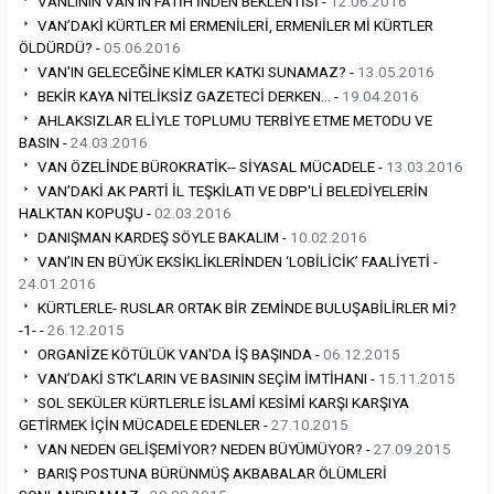
VANLININ VAN’IN FATİH’İNDEN BEKLENTİSİ -
12.06.2016
VAN’DAKİ KÜRTLER Mİ ERMENİLERİ, ERMENİLER Mİ KÜRTLER
ÖLDÜRDÜ? -
05.06.2016
VAN'IN GELECEĞİNE KİMLER KATKI SUNAMAZ? -
13.05.2016
BEKİR KAYA NİTELİKSİZ GAZETECİ DERKEN… -
19.04.2016
AHLAKSIZLAR ELİYLE TOPLUMU TERBİYE ETME METODU VE
BASIN -
24.03.2016
VAN ÖZELİNDE BÜROKRATİK-- SİYASAL MÜCADELE -
13.03.2016
VAN’DAKİ AK PARTİ İL TEŞKİLATI VE DBP'Lİ BELEDİYELERİN
HALKTAN KOPUŞU -
02.03.2016
DANIŞMAN KARDEŞ SÖYLE BAKALIM -
10.02.2016
VAN’IN EN BÜYÜK EKSİKLİKLERİNDEN ‘LOBİLİCİK’ FAALİYETİ -
24.01.2016
KÜRTLERLE- RUSLAR ORTAK BİR ZEMİNDE BULUŞABİLİRLER Mİ?
-1- -
26.12.2015
ORGANİZE KÖTÜLÜK VAN'DA İŞ BAŞINDA -
06.12.2015
VAN’DAKİ STK’LARIN VE BASININ SEÇİM İMTİHANI -
15.11.2015
SOL SEKÜLER KÜRTLERLE İSLAMİ KESİMİ KARŞI KARŞIYA
GETİRMEK İÇİN MÜCADELE EDENLER -
27.10.2015
VAN NEDEN GELİŞEMİYOR? NEDEN BÜYÜMÜYOR? -
27.09.2015
BARIŞ POSTUNA BÜRÜNMÜŞ AKBABALAR ÖLÜMLERİ