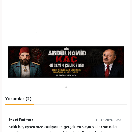
İşçi alımlarında geçmişten bugüne
HERKES
hata yaptı ve
HAK İHLALİNE
ortak oldu. şe alımlarda büyük haksızlıkların
ve hataların yapıldığı dönemde hakkını teslim etmek
gerekirse, dar gelirli ve ihtiyaç sahibini işe alan isimlerden biri
Yavuz Kuşan’dı.
.
#
Yorumlar (2)
İzzet Batmaz
01.07.2026 13:31
Salih bey aynen size katılıyorum gerçekten Sayın Vali Ozan Balcı