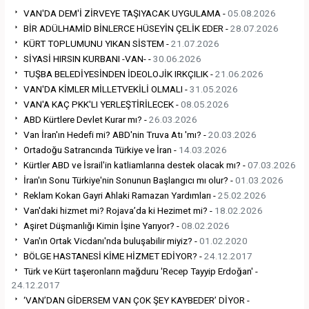
VAN'DA DEM'İ ZİRVEYE TAŞIYACAK UYGULAMA -
05.08.2026
BİR ADÜLHAMİD BİNLERCE HÜSEYİN ÇELİK EDER -
28.07.2026
KÜRT TOPLUMUNU YIKAN SİSTEM -
21.07.2026
SİYASİ HIRSIN KURBANI -VAN- -
30.06.2026
TUŞBA BELEDİYESİNDEN İDEOLOJİK IRKÇILIK -
21.06.2026
VAN'DA KİMLER MİLLETVEKİLİ OLMALI -
31.05.2026
VAN'A KAÇ PKK'LI YERLEŞTİRİLECEK -
08.05.2026
ABD Kürtlere Devlet Kurar mı? -
26.03.2026
Van İran'ın Hedefi mi? ABD'nin Truva Atı 'mı? -
20.03.2026
Ortadoğu Satrancında Türkiye ve İran -
14.03.2026
Kürtler ABD ve İsrail'in katliamlarına destek olacak mı? -
07.03.2026
İran'ın Sonu Türkiye'nin Sonunun Başlangıcı mı olur? -
01.03.2026
Reklam Kokan Gayri Ahlaki Ramazan Yardımları -
25.02.2026
Van'daki hizmet mi? Rojava’da ki Hezimet mi? -
18.02.2026
Aşiret Düşmanlığı Kimin İşine Yarıyor? -
08.02.2026
Van'ın Ortak Vicdanı'nda buluşabilir miyiz? -
01.02.2020
BÖLGE HASTANESİ KİME HİZMET EDİYOR? -
24.12.2017
Türk ve Kürt taşeronların mağduru 'Recep Tayyip Erdoğan' -
24.12.2017
‘VAN’DAN GİDERSEM VAN ÇOK ŞEY KAYBEDER’ DİYOR -