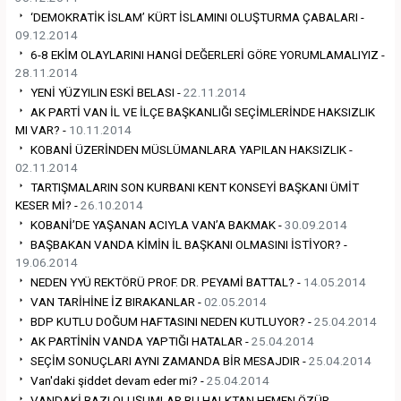
‘DEMOKRATİK İSLAM’ KÜRT İSLAMINI OLUŞTURMA ÇABALARI -
09.12.2014
6-8 EKİM OLAYLARINI HANGİ DEĞERLERİ GÖRE YORUMLAMALIYIZ -
28.11.2014
YENİ YÜZYILIN ESKİ BELASI -
22.11.2014
AK PARTİ VAN İL VE İLÇE BAŞKANLIĞI SEÇİMLERİNDE HAKSIZLIK
MI VAR? -
10.11.2014
KOBANİ ÜZERİNDEN MÜSLÜMANLARA YAPILAN HAKSIZLIK -
02.11.2014
TARTIŞMALARIN SON KURBANI KENT KONSEYİ BAŞKANI ÜMİT
KESER Mİ? -
26.10.2014
KOBANİ’DE YAŞANAN ACIYLA VAN’A BAKMAK -
30.09.2014
BAŞBAKAN VANDA KİMİN İL BAŞKANI OLMASINI İSTİYOR? -
19.06.2014
NEDEN YYÜ REKTÖRÜ PROF. DR. PEYAMİ BATTAL? -
14.05.2014
VAN TARİHİNE İZ BIRAKANLAR -
02.05.2014
BDP KUTLU DOĞUM HAFTASINI NEDEN KUTLUYOR? -
25.04.2014
AK PARTİNİN VANDA YAPTIĞI HATALAR -
25.04.2014
SEÇİM SONUÇLARI AYNI ZAMANDA BİR MESAJDIR -
25.04.2014
Van'daki şiddet devam eder mi? -
25.04.2014
VANDAKİ BAZI OLUŞUMLAR BU HALKTAN HEMEN ÖZÜR