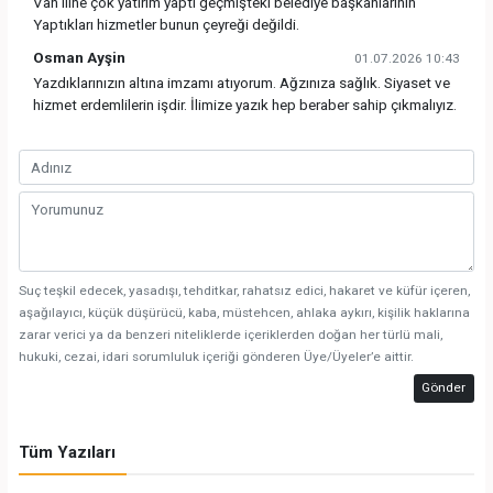
Van iline çok yatırım yaptı geçmişteki belediye başkanlarının
Yaptıkları hizmetler bunun çeyreği değildi.
Osman Ayşin
01.07.2026 10:43
Yazdıklarınızın altına imzamı atıyorum. Ağzınıza sağlık. Siyaset ve
hizmet erdemlilerin işdir. İlimize yazık hep beraber sahip çıkmalıyız.
Suç teşkil edecek, yasadışı, tehditkar, rahatsız edici, hakaret ve küfür içeren,
aşağılayıcı, küçük düşürücü, kaba, müstehcen, ahlaka aykırı, kişilik haklarına
zarar verici ya da benzeri niteliklerde içeriklerden doğan her türlü mali,
hukuki, cezai, idari sorumluluk içeriği gönderen Üye/Üyeler’e aittir.
Gönder
Tüm Yazıları