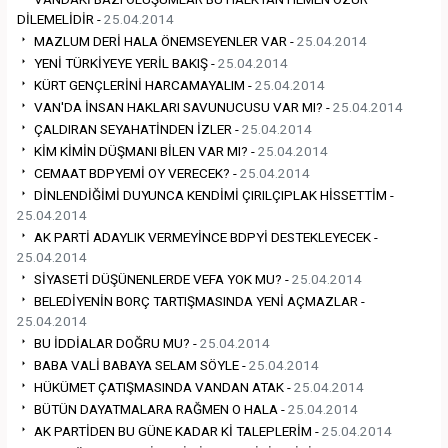
DİLEMELİDİR -
25.04.2014
MAZLUM DERİ HALA ÖNEMSEYENLER VAR -
25.04.2014
YENİ TÜRKİYEYE YERİL BAKIŞ -
25.04.2014
KÜRT GENÇLERİNİ HARCAMAYALIM -
25.04.2014
VAN'DA İNSAN HAKLARI SAVUNUCUSU VAR MI? -
25.04.2014
ÇALDIRAN SEYAHATİNDEN İZLER -
25.04.2014
KİM KİMİN DÜŞMANI BİLEN VAR MI? -
25.04.2014
CEMAAT BDPYEMİ OY VERECEK? -
25.04.2014
DİNLENDİĞİMİ DUYUNCA KENDİMİ ÇIRILÇIPLAK HİSSETTİM -
25.04.2014
AK PARTİ ADAYLIK VERMEYİNCE BDPYİ DESTEKLEYECEK -
25.04.2014
SİYASETİ DÜŞÜNENLERDE VEFA YOK MU? -
25.04.2014
BELEDİYENİN BORÇ TARTIŞMASINDA YENİ AÇMAZLAR -
25.04.2014
BU İDDİALAR DOĞRU MU? -
25.04.2014
BABA VALİ BABAYA SELAM SÖYLE -
25.04.2014
HÜKÜMET ÇATIŞMASINDA VANDAN ATAK -
25.04.2014
BÜTÜN DAYATMALARA RAĞMEN O HALA -
25.04.2014
AK PARTİDEN BU GÜNE KADAR Kİ TALEPLERİM -
25.04.2014