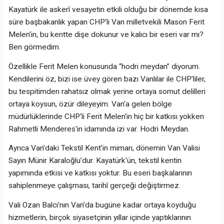
Kayatürk ile askerî vesayetin etkili olduğu bir dönemde kısa
süre başbakanlık yapan CHP’li Van milletvekili Mason Ferit
Melen’in, bu kentte dişe dokunur ve kalıcı bir eseri var mı?
Ben görmedim.
Özellikle Ferit Melen konusunda “hodri meydan” diyorum.
Kendilerini öz, bizi ise üvey gören bazı Vanlılar ile CHP’liler,
bu tespitimden rahatsız olmak yerine ortaya somut delilleri
ortaya koysun, özür dileyeyim. Van'a gelen bölge
müdürlüklerinde CHP'li Ferit Melen'in hiç bir katkısı yokken
Rahmetli Menderes'in idamında izi var. Hodri Meydan.
Ayrıca Van’daki Tekstil Kent’in mimarı, dönemin Van Valisi
Sayın Münir Karaloğlu’dur. Kayatürk'ün, tekstil kentin
yapımında etkisi ve katkısı yoktur. Bu eseri başkalarının
sahiplenmeye çalışması, tarihî gerçeği değiştirmez.
Vali Ozan Balcı’nın Van’da bugüne kadar ortaya koyduğu
hizmetlerin, birçok siyasetçinin yıllar içinde yaptıklarının