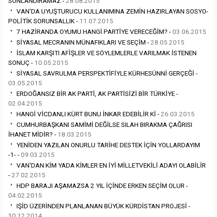
SONLANDIRAMAZ -
28.08.2015
VAN’DA UYUŞTURUCU KULLANIMINA ZEMİN HAZIRLAYAN SOSYO-
POLİTİK SORUNSALLIK -
11.07.2015
7 HAZİRANDA OYUMU HANGİ PARTİYE VERECEĞİM? -
03.06.2015
SİYASAL MECRANIN MÜNAFIKLARI VE SEÇİM -
28.05.2015
İSLAM KARŞITI AFİŞLER VE SÖYLEMLERLE VARILMAK İSTENEN
SONUÇ -
10.05.2015
SİYASAL SAVRULMA PERSPEKTİFİYLE KÜRHESÜNNİ GERÇEĞİ -
03.05.2015
ERDOĞANSIZ BİR AK PARTİ, AK PARTİSİZİ BİR TÜRKİYE -
02.04.2015
HANGİ VİCDANLI KÜRT BUNU İNKAR EDEBİLİR Kİ -
26.03.2015
CUMHURBAŞKANI SAMİMİ DEĞİLSE SILAH BIRAKMA ÇAĞRISI
İHANET MİDİR? -
18.03.2015
YENİDEN YAZILAN ONURLU TARİHE DESTEK İÇİN YOLLARDAYIM
-1- -
09.03.2015
VAN'DAN KİM YADA KİMLER EN İYİ MİLLETVEKİLİ ADAYI OLABİLİR
-
27.02.2015
HDP BARAJI AŞAMAZSA 2 YIL İÇİNDE ERKEN SEÇİM OLUR -
04.02.2015
IŞİD ÜZERİNDEN PLANLANAN BÜYÜK KÜRDİSTAN PROJESİ -
30.12.2014