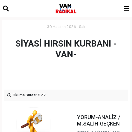
30 Haziran 2026 - Salı
SİYASİ HIRSIN KURBANI -
VAN-
.
Okuma Süresi: 5 dk.
YORUM-ANALİZ /
M.SALİH GEÇKEN
vanradikal@hotmail.com