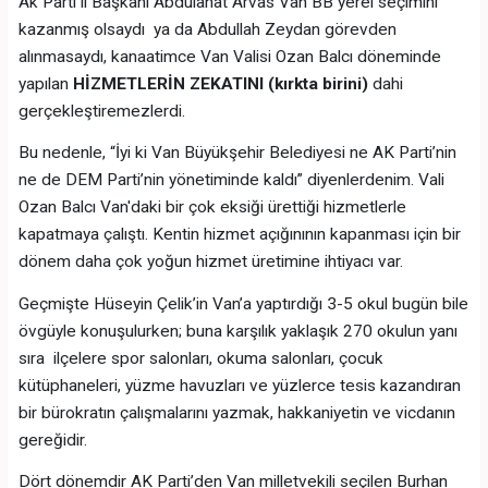
Ak Parti il Başkanı Abdulahat Arvas Van BB yerel seçimini
kazanmış olsaydı ya da Abdullah Zeydan görevden
alınmasaydı, kanaatimce Van Valisi Ozan Balcı döneminde
yapılan
HİZMETLERİN ZEKATINI (kırkta birini)
dahi
gerçekleştiremezlerdi.
Bu nedenle, “İyi ki Van Büyükşehir Belediyesi ne AK Parti’nin
ne de DEM Parti’nin yönetiminde kaldı” diyenlerdenim. Vali
Ozan Balcı Van'daki bir çok eksiği ürettiği hizmetlerle
kapatmaya çalıştı. Kentin hizmet açığınının kapanması için bir
dönem daha çok yoğun hizmet üretimine ihtiyacı var.
Geçmişte Hüseyin Çelik’in Van’a yaptırdığı 3-5 okul bugün bile
övgüyle konuşulurken; buna karşılık yaklaşık 270 okulun yanı
sıra ilçelere spor salonları, okuma salonları, çocuk
kütüphaneleri, yüzme havuzları ve yüzlerce tesis kazandıran
bir bürokratın çalışmalarını yazmak, hakkaniyetin ve vicdanın
gereğidir.
Dört dönemdir AK Parti’den Van milletvekili seçilen Burhan