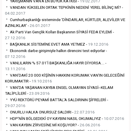
YARIŞMANIN VAN'A EN BÜYÜK KATKISI -
19.02.2017
VANDAN YÜKSELEN ORTAK TEPKİNİN NEDENİ YEREL BİLİNÇ Mİ? -
04.02.2017
Cumhurbaşkanlığı sisteminde ‘DİNDARLAR, KÜRTLER, ALEVİLER VE
AZINLIKLAR’ -
26.01.2017
Ak Parti Van Gençlik Kolları Başkanının SİYASİ FEDA EYLEMİ -
27.12.2016
BAŞKANLIK SİSTEMİNE EVET AMA YETMEZ -
19.12.2016
Ekonomik darbe girişimiyle halkın direncini test ediyorlar -
07.12.2016
VANLILARIN % 57.01'İ BAŞKANLIĞA HAYIR DİYORSA.... -
13.11.2016
VAN’DAKİ 20 000 KİŞİNİN HAKKINI KORUMAK VAN'IN GELECEĞİNİ
KORUMAKTIR -
19.10.2016
VAN'DA YAŞANAN KAYBA ENGEL OLMAYAN SİYASİ--KELAM
TALİPLİLERİ -
23.09.2016
YYÜ REKTÖRÜ PEYAMİ BATTAL'A SALDIRININ ŞİFRELERİ -
29.07.2016
ONURLU HALKA ONURSUZ SALDIRI -
22.07.2016
HDP'NİN BÖLGEDEKİ OY KAYBINI NASIL OKUMALIYIZ -
10.07.2016
VAN KAYBIN ZİRVESİNE Mİ KOŞUYOR? -
26.06.2016