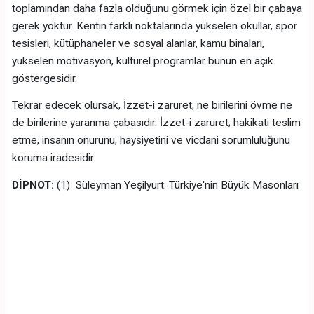
toplamından daha fazla olduğunu görmek için özel bir çabaya
gerek yoktur. Kentin farklı noktalarında yükselen okullar, spor
tesisleri, kütüphaneler ve sosyal alanlar, kamu binaları,
yükselen motivasyon, kültürel programlar bunun en açık
göstergesidir.
Tekrar edecek olursak, İzzet-i zaruret, ne birilerini övme ne
de birilerine yaranma çabasıdır. İzzet-i zaruret; hakikati teslim
etme, insanın onurunu, haysiyetini ve vicdani sorumluluğunu
koruma iradesidir.
DİPNOT:
(1) Süleyman Yeşilyurt. Türkiye'nin Büyük Masonları
YAVUZ KUŞAN'I SALİH GEÇKEN'LE YIPRATMAYA
YELTENMEK.
Önceki hafta işe alımlarla ilgili yazımı kullanarak Yavuz Kuşan’ı
hedef almak yanlış ve kötü niyetli olur. Yazının İpekyolu
Belediye'sine baskı kuran güçlülerin yönetim anlayışıydı.