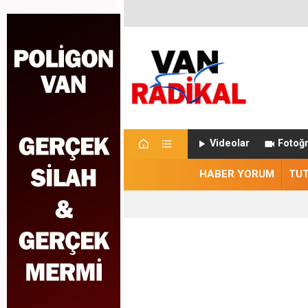
Videolar
Fotoğr
HABER YORUM
TU