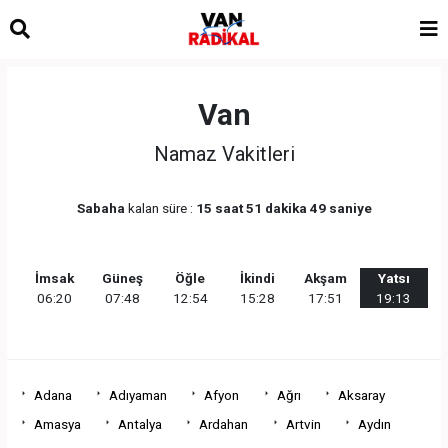
Van
Namaz Vakitleri
Sabaha
kalan süre :
15 saat 51 dakika 49 saniye
İmsak
Güneş
Öğle
İkindi
Akşam
Yatsı
06:20
07:48
12:54
15:28
17:51
19:13
Adana
Adıyaman
Afyon
Ağrı
Aksaray
Amasya
Antalya
Ardahan
Artvin
Aydın