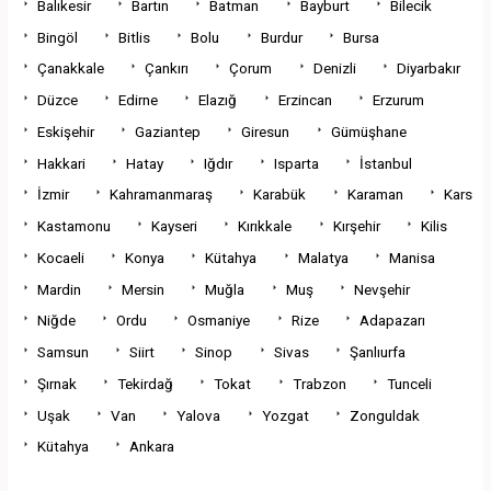
Balıkesir
Bartın
Batman
Bayburt
Bilecik
Bingöl
Bitlis
Bolu
Burdur
Bursa
Çanakkale
Çankırı
Çorum
Denizli
Diyarbakır
Düzce
Edirne
Elazığ
Erzincan
Erzurum
Eskişehir
Gaziantep
Giresun
Gümüşhane
Hakkari
Hatay
Iğdır
Isparta
İstanbul
İzmir
Kahramanmaraş
Karabük
Karaman
Kars
Kastamonu
Kayseri
Kırıkkale
Kırşehir
Kilis
Kocaeli
Konya
Kütahya
Malatya
Manisa
Mardin
Mersin
Muğla
Muş
Nevşehir
Niğde
Ordu
Osmaniye
Rize
Adapazarı
Samsun
Siirt
Sinop
Sivas
Şanlıurfa
Şırnak
Tekirdağ
Tokat
Trabzon
Tunceli
Uşak
Van
Yalova
Yozgat
Zonguldak
Kütahya
Ankara