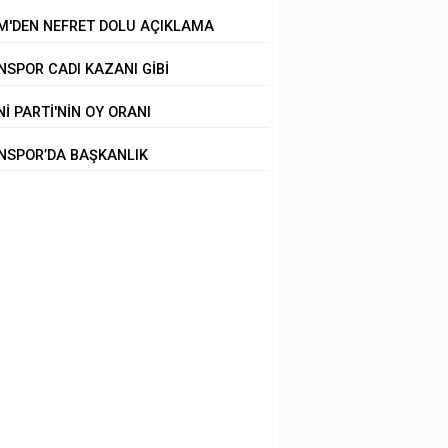
ZALANDI
M'DEN NEFRET DOLU AÇIKLAMA
NSPOR CADI KAZANI GİBİ
Nİ PARTİ'NİN OY ORANI
NSPOR’DA BAŞKANLIK
LİRSİZLİĞİ