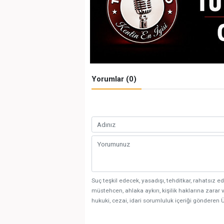
Yorumlar (0)
Suç teşkil edecek, yasadışı, tehditkar, rahatsız ed
müstehcen, ahlaka aykırı, kişilik haklarına zarar v
hukuki, cezai, idari sorumluluk içeriği gönderen Ü