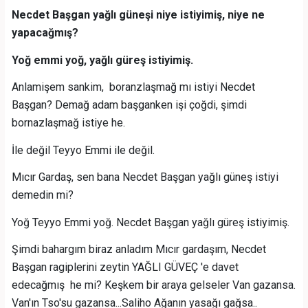
Necdet Başgan yağlı güneşi niye istiyimiş, niye ne
yapacağmış?
Yoğ emmi yoğ, yağlı güreş istiyimiş.
Anlamişem sankim, boranzlaşmağ mı istiyi Necdet
Başgan? Demağ adam başganken işi çoğdi, şimdi
bornazlaşmağ istiye he.
İle değil Teyyo Emmi ile değil.
Mıcır Gardaş, sen bana Necdet Başgan yağlı güneş istiyi
demedin mi?
Yoğ Teyyo Emmi yoğ. Necdet Başgan yağlı güreş istiyimiş.
Şimdi bahargım biraz anladım Mıcır gardaşım, Necdet
Başgan ragiplerini zeytin YAĞLI GÜVEÇ 'e davet
edecağmış he mi? Keşkem bir araya gelseler Van gazansa.
Van'ın Tso'su gazansa...Saliho Ağanın yasağı gağsa..