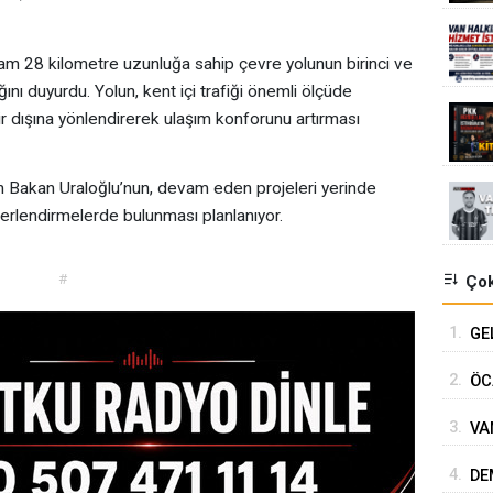
lam 28 kilometre uzunluğa sahip çevre yolunun birinci ve
ını duyurdu. Yolun, kent içi trafiği önemli ölçüde
hir dışına yönlendirerek ulaşım konforunu artırması
n Bakan Uraloğlu’nun, devam eden projeleri yerinde
eğerlendirmelerde bulunması planlanıyor.
#
Çok
1.
GE
2.
ÖC
3.
VA
TÜ
4.
DE