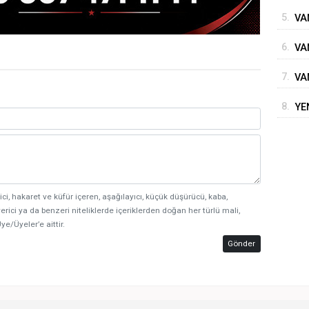
5.
VAN
GÖ
6.
VA
7.
VA
8.
YE
ici, hakaret ve küfür içeren, aşağılayıcı, küçük düşürücü, kaba,
erici ya da benzeri niteliklerde içeriklerden doğan her türlü mali,
ye/Üyeler’e aittir.
Gönder