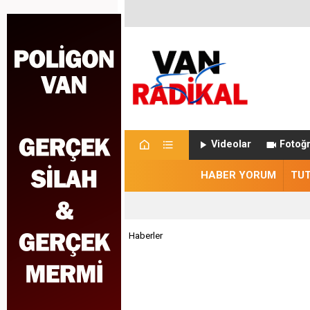
Videolar
Fotoğr
HABER YORUM
TU
Haberler