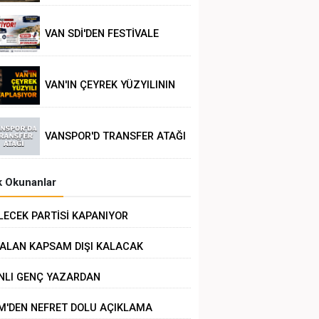
VAN SDİ'DEN FESTİVALE
TEPKİ
VAN'IN ÇEYREK YÜZYILININ
POLİTİK ANALİZİ
VANSPOR'D TRANSFER ATAĞI
 Okunanlar
LECEK PARTİSİ KAPANIYOR
ALAN KAPSAM DIŞI KALACAK
NLI GENÇ YAZARDAN
RKMENOĞLU'NA ZİYARET
M'DEN NEFRET DOLU AÇIKLAMA