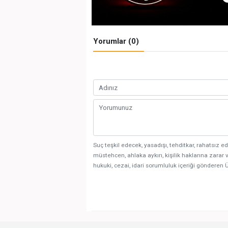
Yorumlar (0)
Suç teşkil edecek, yasadışı, tehditkar, rahatsız ed
müstehcen, ahlaka aykırı, kişilik haklarına zarar v
hukuki, cezai, idari sorumluluk içeriği gönderen Ü