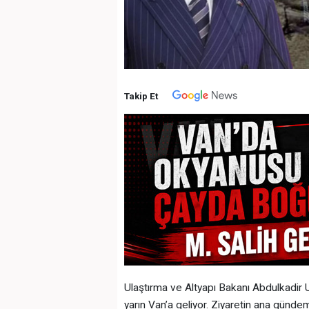
Takip Et
Ulaştırma ve Altyapı Bakanı Abdulkadir U
yarın Van’a geliyor. Ziyaretin ana günd