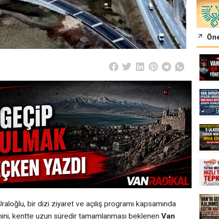
Öne
raloğlu, bir dizi ziyaret ve açılış programı kapsamında
emini, kentte uzun süredir tamamlanması beklenen
Van