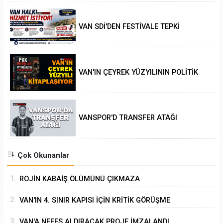
VAN SDİ'DEN FESTİVALE TEPKİ
VAN'IN ÇEYREK YÜZYILININ POLİTİK
ANALİZİ
VANSPOR'D TRANSFER ATAĞI
Çok Okunanlar
1.
ROJİN KABAİŞ ÖLÜMÜNÜ ÇIKMAZA
SÜRÜKLEMEK
2.
VAN'IN 4. SINIR KAPISI İÇİN KRİTİK GÖRÜŞME
3.
VAN'A NEFES ALDIRACAK PROJE İMZALANDI