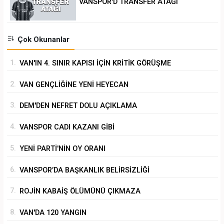
VANSPOR'D TRANSFER ATAĞI
Çok Okunanlar
1.
VAN'IN 4. SINIR KAPISI İÇİN KRİTİK GÖRÜŞME
2.
VAN GENÇLİĞİNE YENİ HEYECAN
3.
DEM'DEN NEFRET DOLU AÇIKLAMA
4.
VANSPOR CADI KAZANI GİBİ
5.
YENİ PARTİ'NİN OY ORANI
6.
VANSPOR’DA BAŞKANLIK BELİRSİZLİĞİ
7.
ROJİN KABAİŞ ÖLÜMÜNÜ ÇIKMAZA
SÜRÜKLEMEK
8.
VAN'DA 120 YANGIN