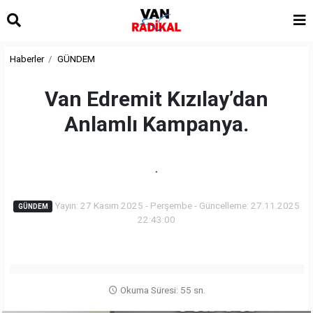
Haberler
GÜNDEM
Van Edremit Kızılay’dan
Anlamlı Kampanya.
.
Yayın: 27 Kasım 2025 - Perşembe - Güncelleme: 27.11.2025
GÜNDEM
22:43:00
Okuma Süresi: 55 sn.