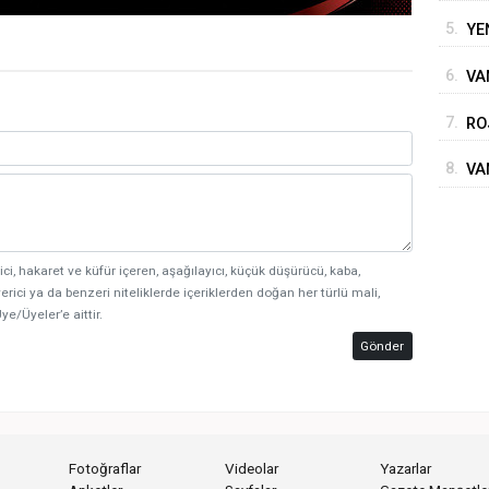
5.
YE
6.
VA
BE
7.
RO
SÜ
8.
VA
ici, hakaret ve küfür içeren, aşağılayıcı, küçük düşürücü, kaba,
erici ya da benzeri niteliklerde içeriklerden doğan her türlü mali,
ye/Üyeler’e aittir.
Gönder
Fotoğraflar
Videolar
Yazarlar