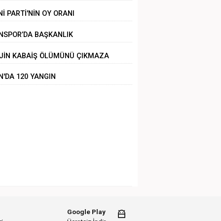
Nİ PARTİ'NİN OY ORANI
NSPOR’DA BAŞKANLIK
LİRSİZLİĞİ
JİN KABAİŞ ÖLÜMÜNÜ ÇIKMAZA
RÜKLEMEK
N'DA 120 YANGIN
Google Play