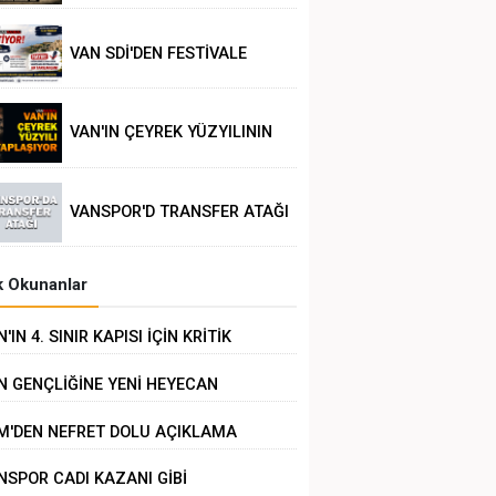
VAN SDİ'DEN FESTİVALE
TEPKİ
VAN'IN ÇEYREK YÜZYILININ
POLİTİK ANALİZİ
VANSPOR'D TRANSFER ATAĞI
 Okunanlar
'IN 4. SINIR KAPISI İÇİN KRİTİK
RÜŞME
N GENÇLİĞİNE YENİ HEYECAN
M'DEN NEFRET DOLU AÇIKLAMA
NSPOR CADI KAZANI GİBİ