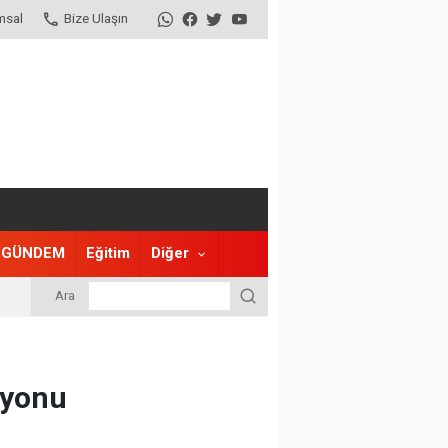
msal
Bize Ulaşın
GÜNDEM
Eğitim
Diğer
Ara
syonu