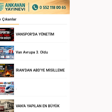
 Çıkanlar
VANSPOR'DA YÖNETİM
DEĞİŞİKLİĞİ
Van Avrupa 3. Oldu
İRAN’DAN ABD’YE MİSİLLEME
.
VAN'A YAPILAN EN BÜYÜK
HAKSIZLIK