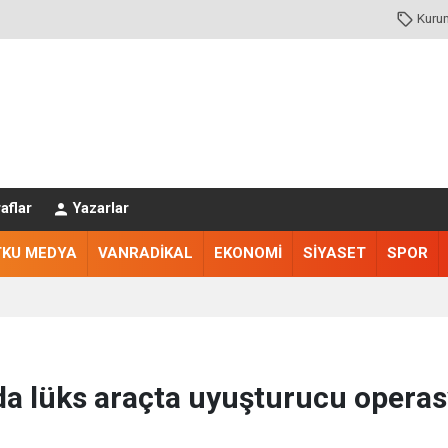
Kuru
aflar
Yazarlar
TKU MEDYA
VANRADİKAL
EKONOMİ
SİYASET
SPOR
da lüks araçta uyuşturucu opera