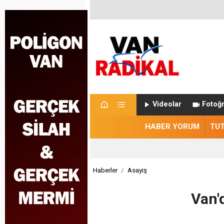
Videolar
Fotoğr
HABER YORUM
TU
Haberler
Asayiş
Van'