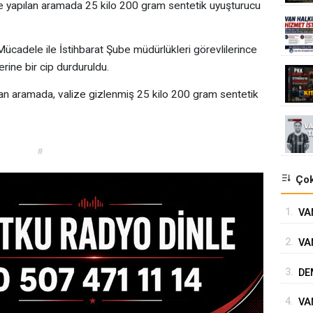
te yapılan aramada 25 kilo 200 gram sentetik uyuşturucu
ücadele ile İstihbarat Şube müdürlükleri görevlilerince
ine bir cip durduruldu.
an aramada, valize gizlenmiş 25 kilo 200 gram sentetik
#
Çok
1.
VAN
GÖ
2.
VA
3.
DE
4.
VA