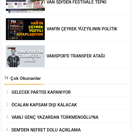
VAN SDİ'DEN FESTİVALE TEPKİ
VAN'IN ÇEYREK YÜZYILININ POLİTİK
ANALİZİ
VANSPOR'D TRANSFER ATAĞI
Çok Okunanlar
1.
GELECEK PARTİSİ KAPANIYOR
2.
ÖCALAN KAPSAM DIŞI KALACAK
3.
VANLI GENÇ YAZARDAN TÜRKMENOĞLU'NA
ZİYARET
4.
DEM'DEN NEFRET DOLU AÇIKLAMA