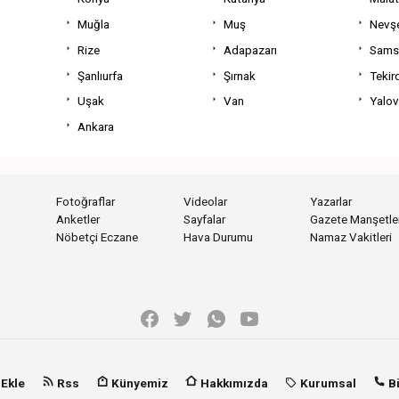
Muğla
Muş
Nevşe
Rize
Adapazarı
Sams
Şanlıurfa
Şırnak
Tekir
Uşak
Van
Yalo
Ankara
Fotoğraflar
Videolar
Yazarlar
Anketler
Sayfalar
Gazete Manşetler
Nöbetçi Eczane
Hava Durumu
Namaz Vakitleri
 Ekle
Rss
Künyemiz
Hakkımızda
Kurumsal
Bi