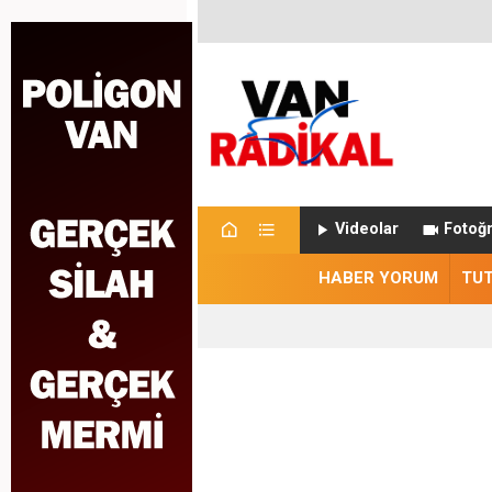
Videolar
Fotoğr
HABER YORUM
TU