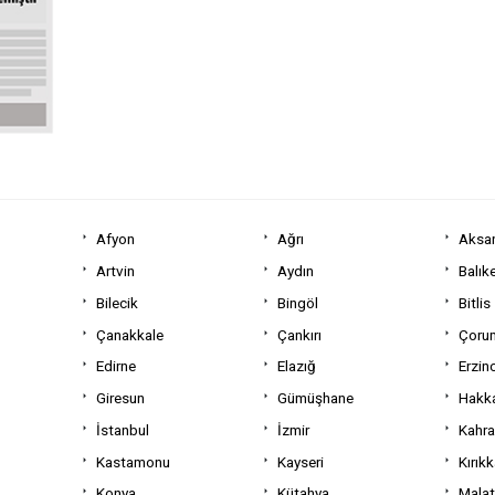
Afyon
Ağrı
Aksa
Artvin
Aydın
Balıke
Bilecik
Bingöl
Bitlis
Çanakkale
Çankırı
Çoru
Edirne
Elazığ
Erzin
Giresun
Gümüşhane
Hakka
İstanbul
İzmir
Kahr
Kastamonu
Kayseri
Kırıkk
Konya
Kütahya
Mala