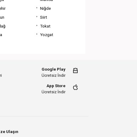
hir
Niğde
un
Siirt
dağ
Tokat
va
Yozgat
Google Play
i
Ücretsiz İndir
App Store
Ücretsiz İndir
ze Ulaşın