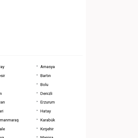
ray
Amasya
sir
Bartın
Bolu
m
Denizli
can
Erzurum
ri
Hatay
amanmaraş
Karabük
ale
Kırşehir
tya
Manisa