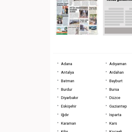
Adana
Adıyaman
Antalya
Ardahan
Batman
Bayburt
Burdur
Bursa
Diyarbakır
Düzce
Eskişehir
Gaziantep
Iğdır
Isparta
Karaman
Kars
Kilis
Kocaeli