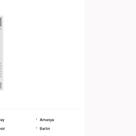
ray
Amasya
sir
Bartın