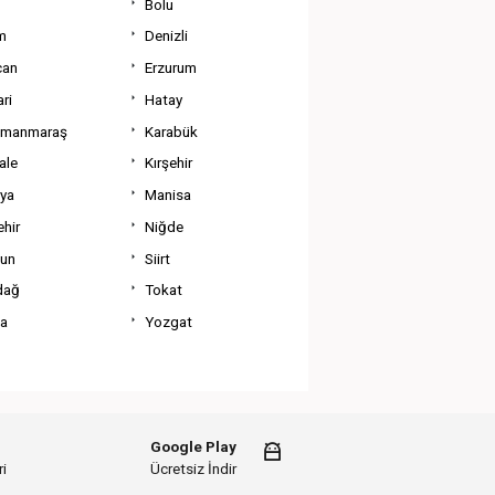
Bolu
m
Denizli
can
Erzurum
ri
Hatay
amanmaraş
Karabük
ale
Kırşehir
tya
Manisa
hir
Niğde
un
Siirt
dağ
Tokat
va
Yozgat
Google Play
i
Ücretsiz İndir