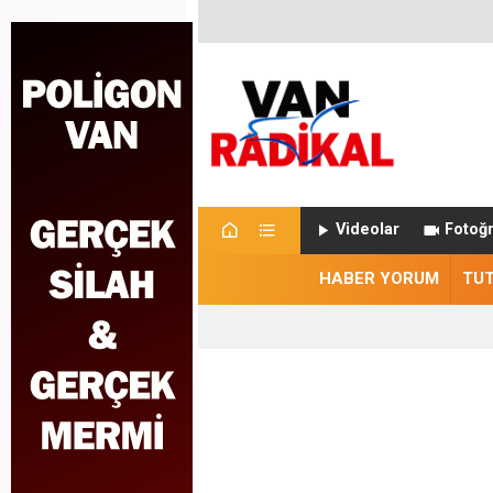
Videolar
Fotoğr
HABER YORUM
TU