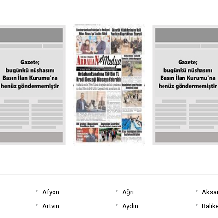
Afyon
Ağrı
Aksa
Artvin
Aydın
Balıke