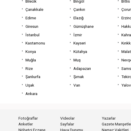
Bilecik
Bingöl
Bitlis
Çanakkale
Çankırı
Çoru
Edirne
Elazığ
Erzin
Giresun
Gümüşhane
Hakka
İstanbul
İzmir
Kahr
Kastamonu
Kayseri
Kırıkk
Konya
Kütahya
Mala
Muğla
Muş
Nevşe
Rize
Adapazarı
Sams
Şanlıurfa
Şırnak
Tekir
Uşak
Van
Yalo
Ankara
Fotoğraflar
Videolar
Yazarlar
Anketler
Sayfalar
Gazete Manşetler
Nöbetçi Eczane
Hava Durumu
Namaz Vakitleri