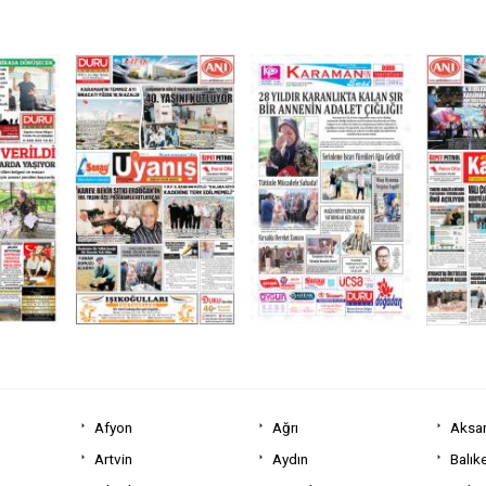
Afyon
Ağrı
Aksa
Artvin
Aydın
Balıke