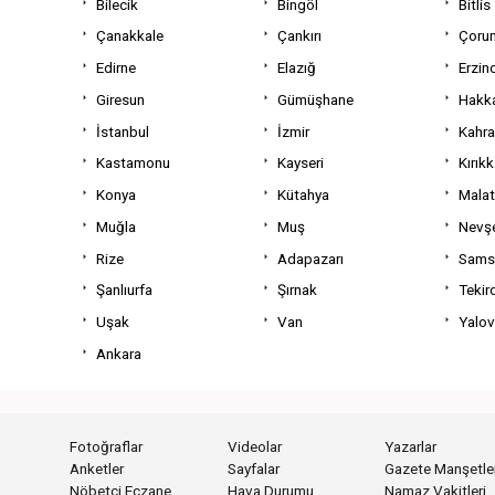
Bilecik
Bingöl
Bitlis
Çanakkale
Çankırı
Çoru
Edirne
Elazığ
Erzin
Giresun
Gümüşhane
Hakka
İstanbul
İzmir
Kahr
Kastamonu
Kayseri
Kırıkk
Konya
Kütahya
Mala
Muğla
Muş
Nevşe
Rize
Adapazarı
Sams
Şanlıurfa
Şırnak
Tekir
Uşak
Van
Yalo
Ankara
Fotoğraflar
Videolar
Yazarlar
Anketler
Sayfalar
Gazete Manşetler
Nöbetçi Eczane
Hava Durumu
Namaz Vakitleri