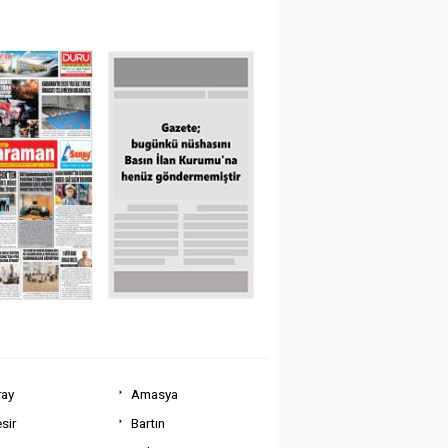
ray
Amasya
sir
Bartın