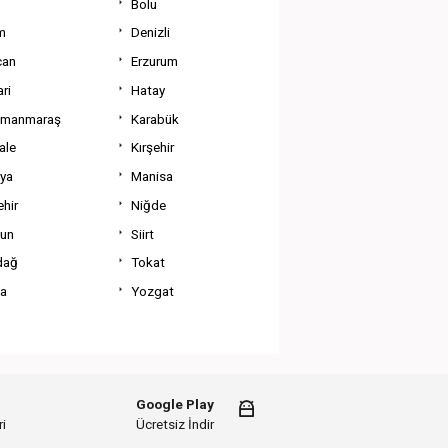
Bolu
m
Denizli
can
Erzurum
ri
Hatay
amanmaraş
Karabük
ale
Kırşehir
tya
Manisa
hir
Niğde
un
Siirt
dağ
Tokat
va
Yozgat
Google Play
i
Ücretsiz İndir