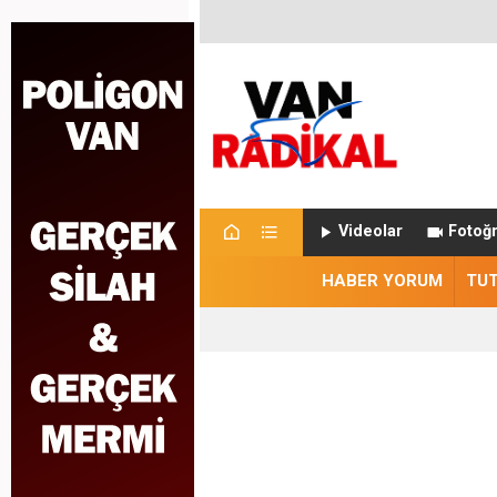
Videolar
Fotoğr
HABER YORUM
TU