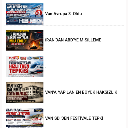
Van Avrupa 3. Oldu
İRAN’DAN ABD’YE MİSİLLEME
.
VAN'A YAPILAN EN BÜYÜK HAKSIZLIK
VAN SDİ'DEN FESTİVALE TEPKİ