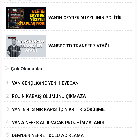
VAN'IN ÇEYREK YÜZYILININ POLİTİK
ANALİZİ
VANSPOR'D TRANSFER ATAĞI
Çok Okunanlar
1.
VAN GENÇLİĞİNE YENİ HEYECAN
2.
ROJİN KABAİŞ ÖLÜMÜNÜ ÇIKMAZA
SÜRÜKLEMEK
3.
VAN'IN 4. SINIR KAPISI İÇİN KRİTİK GÖRÜŞME
4.
VAN'A NEFES ALDIRACAK PROJE İMZALANDI
5.
DEM'DEN NEFRET DOLU AÇIKLAMA