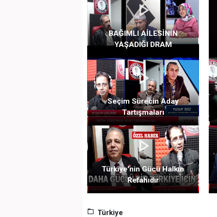
BAĞIMLI AİLESİNİN
YAŞADIĞI DRAM
Seçim Sürecin Aday
Tartışmaları
Türkiye'nin Gücü Halkın
Refahıdır
Türkiye