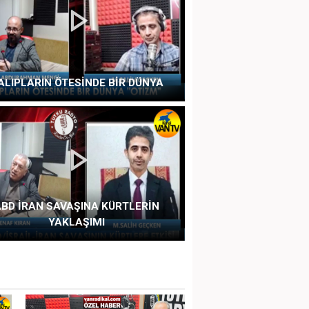
ALIPLARIN ÖTESİNDE BİR DÜNYA
BD İRAN SAVAŞINA KÜRTLERİN
YAKLAŞIMI