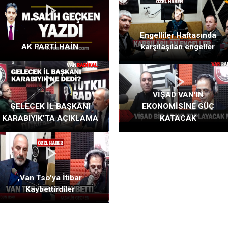
Engelliler Haftasında
AK PARTİ HAİN
karşılaşılan engeller
VİŞAD VAN'IN
GELECEK İL BAŞKANI
EKONOMİSİNE GÜÇ
KARABIYIK'TA AÇIKLAMA
KATACAK
,Van Tso'ya İtibar
Kaybettirdiler