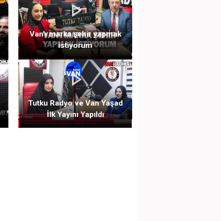
Van'ı marka şehir yapmak
istiyorum
Tutku Radyo ve Van Yaşad
İlk Yayını Yapıldı