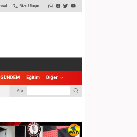
msal
Bize Ulaşın
GÜNDEM
Eğitim
Diğer
Ara