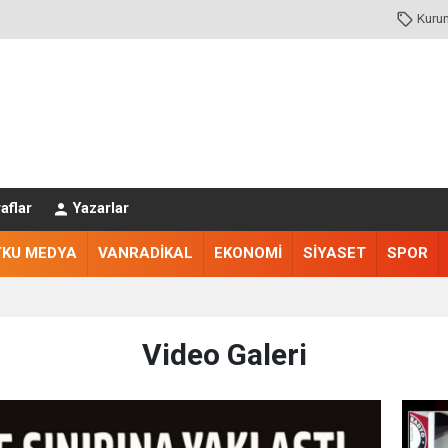
Kuru
aflar
Yazarlar
TKU MEDYA
VANRADİKAL
EKONOMİ
SİYASET
SPOR
Video Galeri