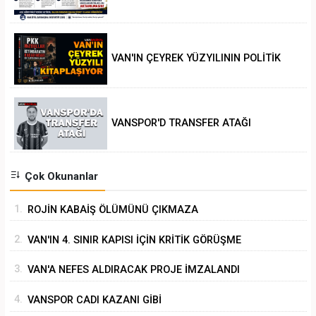
VAN'IN ÇEYREK YÜZYILININ POLİTİK
ANALİZİ
VANSPOR'D TRANSFER ATAĞI
Çok Okunanlar
1.
ROJİN KABAİŞ ÖLÜMÜNÜ ÇIKMAZA
SÜRÜKLEMEK
2.
VAN'IN 4. SINIR KAPISI İÇİN KRİTİK GÖRÜŞME
3.
VAN'A NEFES ALDIRACAK PROJE İMZALANDI
4.
VANSPOR CADI KAZANI GİBİ