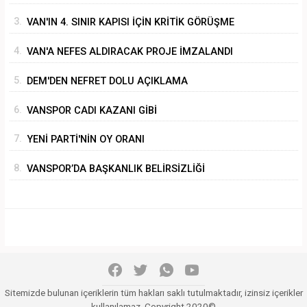
SÜRÜKLEMEK
3.
VAN'IN 4. SINIR KAPISI İÇİN KRİTİK GÖRÜŞME
4.
VAN'A NEFES ALDIRACAK PROJE İMZALANDI
5.
DEM'DEN NEFRET DOLU AÇIKLAMA
6.
VANSPOR CADI KAZANI GİBİ
7.
YENİ PARTİ'NİN OY ORANI
8.
VANSPOR’DA BAŞKANLIK BELİRSİZLİĞİ
Sitemizde bulunan içeriklerin tüm hakları saklı tutulmaktadır, izinsiz içerikler
kullanılamaz. Copyright 2020©