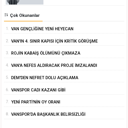
Çok Okunanlar
1.
VAN GENÇLİĞİNE YENİ HEYECAN
2.
VAN'IN 4. SINIR KAPISI İÇİN KRİTİK GÖRÜŞME
3.
ROJİN KABAİŞ ÖLÜMÜNÜ ÇIKMAZA
SÜRÜKLEMEK
4.
VAN'A NEFES ALDIRACAK PROJE İMZALANDI
5.
DEM'DEN NEFRET DOLU AÇIKLAMA
6.
VANSPOR CADI KAZANI GİBİ
7.
YENİ PARTİ'NİN OY ORANI
8.
VANSPOR’DA BAŞKANLIK BELİRSİZLİĞİ