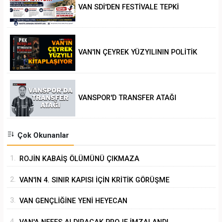
VAN SDİ'DEN FESTİVALE TEPKİ
VAN'IN ÇEYREK YÜZYILININ POLİTİK
ANALİZİ
VANSPOR'D TRANSFER ATAĞI
Çok Okunanlar
1.
ROJİN KABAİŞ ÖLÜMÜNÜ ÇIKMAZA
SÜRÜKLEMEK
2.
VAN'IN 4. SINIR KAPISI İÇİN KRİTİK GÖRÜŞME
3.
VAN GENÇLİĞİNE YENİ HEYECAN
4.