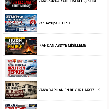
VANSPOR'DA YÖNETİM DEĞİŞİKLİĞİ
Van Avrupa 3. Oldu
İRAN’DAN ABD’YE MİSİLLEME
.
VAN'A YAPILAN EN BÜYÜK HAKSIZLIK