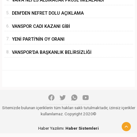
VAN'A NEFES ALDIRACAK PROJE İMZALANDI
5.
DEM'DEN NEFRET DOLU AÇIKLAMA
6.
VANSPOR CADI KAZANI GİBİ
7.
YENİ PARTİ'NİN OY ORANI
8.
VANSPOR’DA BAŞKANLIK BELİRSİZLİĞİ
Sitemizde bulunan içeriklerin tüm hakları saklı tutulmaktadır, izinsiz içerikler
kullanılamaz. Copyright 2020©
Haber Yazılımı:
Haber Sistemleri