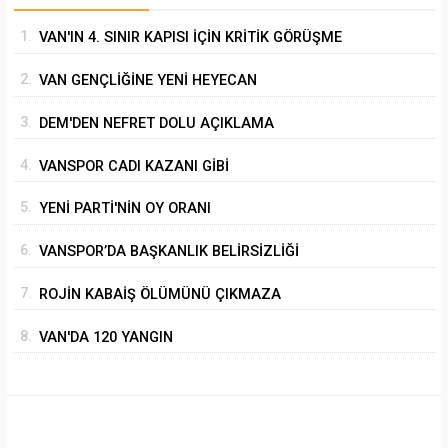
1.
VAN'IN 4. SINIR KAPISI İÇİN KRİTİK GÖRÜŞME
2.
VAN GENÇLİĞİNE YENİ HEYECAN
3.
DEM'DEN NEFRET DOLU AÇIKLAMA
4.
VANSPOR CADI KAZANI GİBİ
5.
YENİ PARTİ'NİN OY ORANI
6.
VANSPOR’DA BAŞKANLIK BELİRSİZLİĞİ
7.
ROJİN KABAİŞ ÖLÜMÜNÜ ÇIKMAZA
SÜRÜKLEMEK
8.
VAN'DA 120 YANGIN