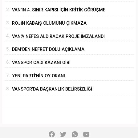
2.
VAN'IN 4. SINIR KAPISI İÇİN KRİTİK GÖRÜŞME
3.
ROJİN KABAİŞ ÖLÜMÜNÜ ÇIKMAZA
SÜRÜKLEMEK
4.
VAN'A NEFES ALDIRACAK PROJE İMZALANDI
5.
DEM'DEN NEFRET DOLU AÇIKLAMA
6.
VANSPOR CADI KAZANI GİBİ
7.
YENİ PARTİ'NİN OY ORANI
8.
VANSPOR’DA BAŞKANLIK BELİRSİZLİĞİ