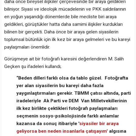
daha önce bireysel ilişkiler çerçevesinde bir araya geldikleri
biliniyor. Siyasi ve ideolojik mücadelenin ve PKK saldırılarının
en yoğun yaşandığı dönemlerde bile mecliste biri araya
geldikleri, görüştükler hatta daha samimi ilişkiler kurdukları
bilinen bir gerçekti. Daha önce bir araya gelen siyasilerin
toplumsal bütünlük için ilk kez bir araya gelmeleri ve bu kareyi
paylaşmaları önemlidir.
Görüşmeye ait bir fotoğrafı karesini değerlendiren M. Salih
Geçken şu ifadeleri kullandı;
“Beden dilleri farklı olsa da tablo güzel. Fotoğrafta
yer alan siyasilerin bu kareyi daha fazla
yaygınlaştırmaları gerekir. TBMM çatısı altında, parti
iradeleriyle Ak Parti ve DEM Van Milletvekillerinin
ilk kez birlikte çektikleri fotoğrafı paylaşmaları
seçmenin sosyo-psikolojisinde farklı anlamlar
kazansa da sonuç itibariyle '
siyasiler bir araya
geliyorsa ben neden insanlarla çatışayım'
algısına