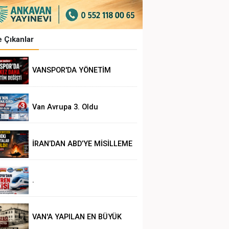
 Çıkanlar
VANSPOR'DA YÖNETİM
DEĞİŞİKLİĞİ
Van Avrupa 3. Oldu
İRAN’DAN ABD’YE MİSİLLEME
.
VAN'A YAPILAN EN BÜYÜK
HAKSIZLIK