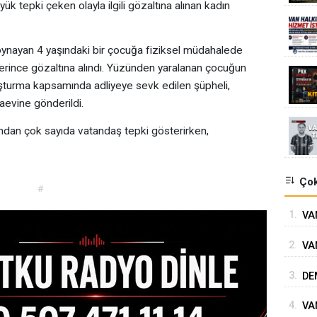
k tepki çeken olayla ilgili gözaltına alınan kadın
oynayan 4 yaşındaki bir çocuğa fiziksel müdahalede
lerince gözaltına alındı. Yüzünden yaralanan çocuğun
ruşturma kapsamında adliyeye sevk edilen şüpheli,
aevine gönderildi.
ndan çok sayıda vatandaş tepki gösterirken,
Çok
#
1.
VAN
GÖ
2.
VA
3.
DE
4.
VA