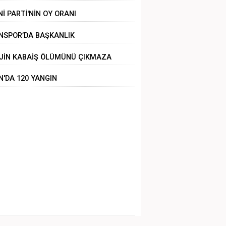
Nİ PARTİ'NİN OY ORANI
NSPOR’DA BAŞKANLIK
LİRSİZLİĞİ
JİN KABAİŞ ÖLÜMÜNÜ ÇIKMAZA
RÜKLEMEK
N'DA 120 YANGIN