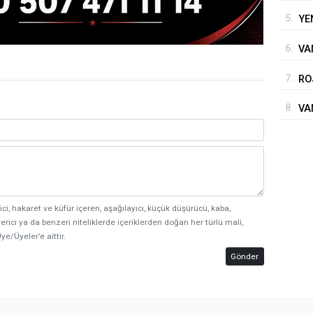
5.
YE
6.
VA
BE
7.
RO
SÜ
8.
VA
ici, hakaret ve küfür içeren, aşağılayıcı, küçük düşürücü, kaba,
erici ya da benzeri niteliklerde içeriklerden doğan her türlü mali,
ye/Üyeler’e aittir.
Gönder