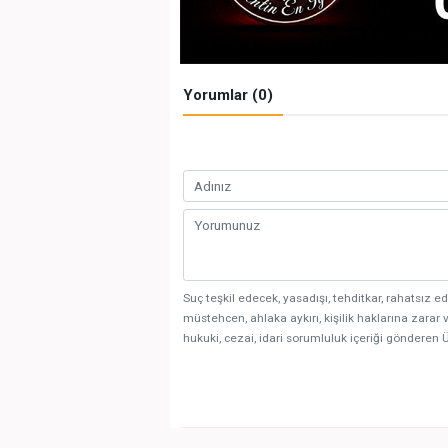
Yorumlar (0)
Suç teşkil edecek, yasadışı, tehditkar, rahatsız ed
müstehcen, ahlaka aykırı, kişilik haklarına zarar v
hukuki, cezai, idari sorumluluk içeriği gönderen Ü