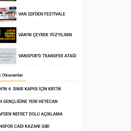
VAN SDİ'DEN FESTİVALE
TEPKİ
VAN'IN ÇEYREK YÜZYILININ
POLİTİK ANALİZİ
VANSPOR'D TRANSFER ATAĞI
 Okunanlar
'IN 4. SINIR KAPISI İÇİN KRİTİK
RÜŞME
N GENÇLİĞİNE YENİ HEYECAN
M'DEN NEFRET DOLU AÇIKLAMA
NSPOR CADI KAZANI GİBİ