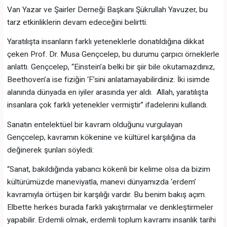
Van Yazar ve Şairler Derneği Başkanı Şükrullah Yavuzer, bu
tarz etkinliklerin devam edeceğini belirtti.
Yaratılışta insanların farklı yeteneklerle donatıldığına dikkat
çeken Prof. Dr. Musa Gençcelep, bu durumu çarpıcı örneklerle
anlattı. Gençcelep, “Einstein’a belki bir şiir bile okutamazdınız,
Beethoven’a ise fiziğin ‘F’sini anlatamayabilirdiniz. İki isimde
alanında dünyada en iyiler arasında yer aldı. Allah, yaratılışta
insanlara çok farklı yetenekler vermiştir” ifadelerini kullandı.
Sanatın entelektüel bir kavram olduğunu vurgulayan
Gençcelep, kavramın kökenine ve kültürel karşılığına da
değinerek şunları söyledi:
“Sanat, bakıldığında yabancı kökenli bir kelime olsa da bizim
kültürümüzde maneviyatla, manevi dünyamızda ‘erdem’
kavramıyla örtüşen bir karşılığı vardır. Bu benim bakış açım.
Elbette herkes burada farklı yakıştırmalar ve denkleştirmeler
yapabilir. Erdemli olmak, erdemli toplum kavramı insanlık tarihi