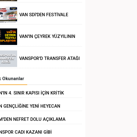
VAN SDİ'DEN FESTİVALE
TEPKİ
VAN'IN ÇEYREK YÜZYILININ
POLİTİK ANALİZİ
VANSPOR'D TRANSFER ATAĞI
 Okunanlar
'IN 4. SINIR KAPISI İÇİN KRİTİK
RÜŞME
N GENÇLİĞİNE YENİ HEYECAN
M'DEN NEFRET DOLU AÇIKLAMA
NSPOR CADI KAZANI GİBİ