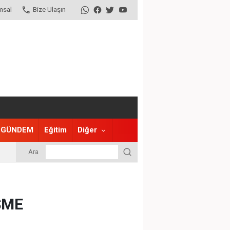
msal
Bize Ulaşın
GÜNDEM
Eğitim
Diğer
Ara
ŞME