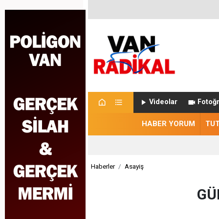
Videolar
Fotoğr
HABER YORUM
TU
Haberler
Asayiş
GÜ