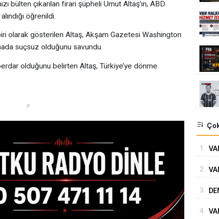
ı bülten çıkarılan firari şüpheli Umut Altaş’ın, ABD
lındığı öğrenildi.
n biri olarak gösterilen Altaş, Akşam Gazetesi Washington
lamada suçsuz olduğunu savundu.
berdar olduğunu belirten Altaş, Türkiye’ye dönme
#
Çok
1.
VAN
GÖ
2.
VA
3.
DE
4.
VA