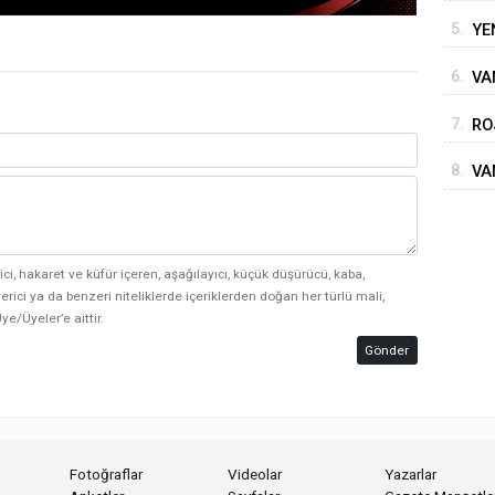
5.
YE
6.
VA
BE
7.
RO
SÜ
8.
VA
ici, hakaret ve küfür içeren, aşağılayıcı, küçük düşürücü, kaba,
erici ya da benzeri niteliklerde içeriklerden doğan her türlü mali,
ye/Üyeler’e aittir.
Gönder
Fotoğraflar
Videolar
Yazarlar