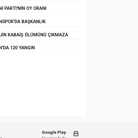
Nİ PARTİ'NİN OY ORANI
NSPOR’DA BAŞKANLIK
LİRSİZLİĞİ
JİN KABAİŞ ÖLÜMÜNÜ ÇIKMAZA
RÜKLEMEK
N'DA 120 YANGIN
Google Play