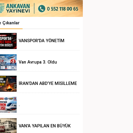
 Çıkanlar
VANSPOR'DA YÖNETİM
DEĞİŞİKLİĞİ
Van Avrupa 3. Oldu
İRAN’DAN ABD’YE MİSİLLEME
.
VAN'A YAPILAN EN BÜYÜK
HAKSIZLIK