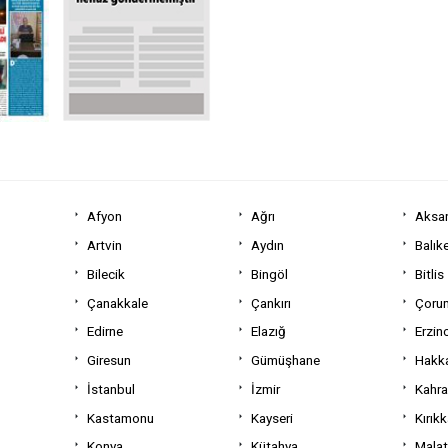
Afyon
Ağrı
Aksa
Artvin
Aydın
Balıke
Bilecik
Bingöl
Bitlis
Çanakkale
Çankırı
Çoru
Edirne
Elazığ
Erzin
Giresun
Gümüşhane
Hakka
İstanbul
İzmir
Kahr
Kastamonu
Kayseri
Kırıkk
Konya
Kütahya
Mala