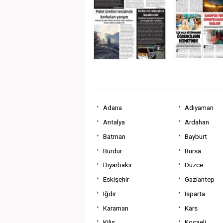
Adana
Adıyaman
Antalya
Ardahan
Batman
Bayburt
Burdur
Bursa
Diyarbakır
Düzce
Eskişehir
Gaziantep
Iğdır
Isparta
Karaman
Kars
Kilis
Kocaeli