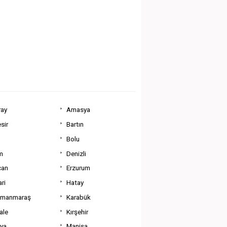
ray
Amasya
sir
Bartın
Bolu
m
Denizli
can
Erzurum
ri
Hatay
amanmaraş
Karabük
ale
Kırşehir
tya
Manisa