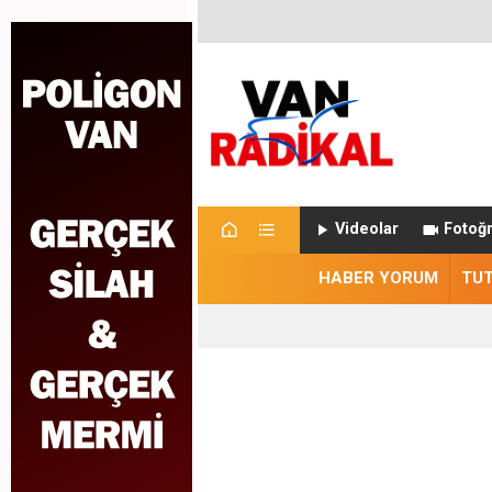
Videolar
Fotoğr
HABER YORUM
TU