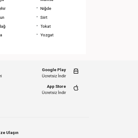
hir
Niğde
un
Siirt
dağ
Tokat
va
Yozgat
Google Play
i
Ücretsiz İndir
App Store
Ücretsiz İndir
ze Ulaşın