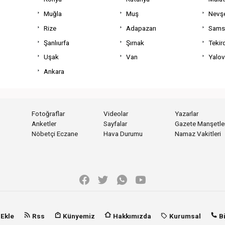
Muğla
Muş
Nevşe
Rize
Adapazarı
Sams
Şanlıurfa
Şırnak
Tekir
Uşak
Van
Yalo
Ankara
Fotoğraflar
Videolar
Yazarlar
Anketler
Sayfalar
Gazete Manşetler
Nöbetçi Eczane
Hava Durumu
Namaz Vakitleri
 Ekle
Rss
Künyemiz
Hakkımızda
Kurumsal
Bi