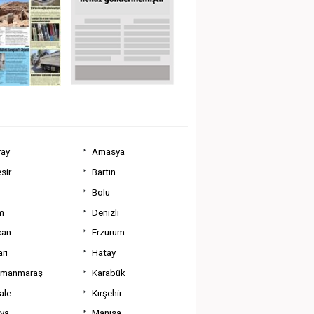
ray
Amasya
sir
Bartın
Bolu
m
Denizli
can
Erzurum
ri
Hatay
amanmaraş
Karabük
ale
Kırşehir
tya
Manisa