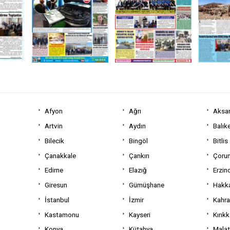
Afyon
Ağrı
Aksa
Artvin
Aydın
Balıke
Bilecik
Bingöl
Bitlis
Çanakkale
Çankırı
Çoru
Edirne
Elazığ
Erzin
Giresun
Gümüşhane
Hakka
İstanbul
İzmir
Kahr
Kastamonu
Kayseri
Kırıkk
Konya
Kütahya
Mala