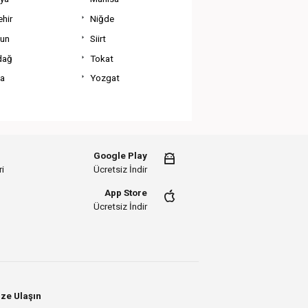
hir
Niğde
un
Siirt
dağ
Tokat
va
Yozgat
Google Play
i
Ücretsiz İndir
App Store
Ücretsiz İndir
ze Ulaşın