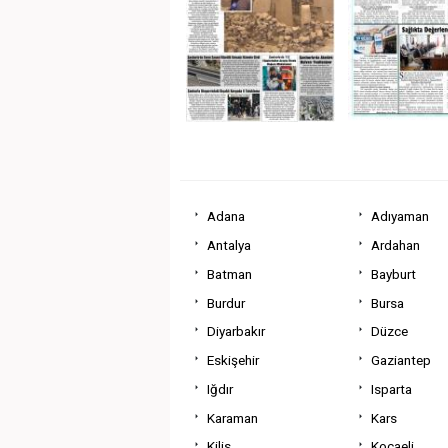
Adana
Adıyaman
Antalya
Ardahan
Batman
Bayburt
Burdur
Bursa
Diyarbakır
Düzce
Eskişehir
Gaziantep
Iğdır
Isparta
Karaman
Kars
Kilis
Kocaeli