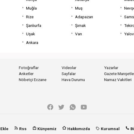
Muğla
Muş
Nevşe
Rize
Adapazarı
Sams
Şanlıurfa
Şırnak
Tekir
Uşak
Van
Yalo
Ankara
Fotoğraflar
Videolar
Yazarlar
Anketler
Sayfalar
Gazete Manşetler
Nöbetçi Eczane
Hava Durumu
Namaz Vakitleri
 Ekle
Rss
Künyemiz
Hakkımızda
Kurumsal
Bi