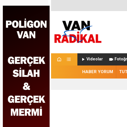
Videolar
Fotoğr
HABER YORUM
TU