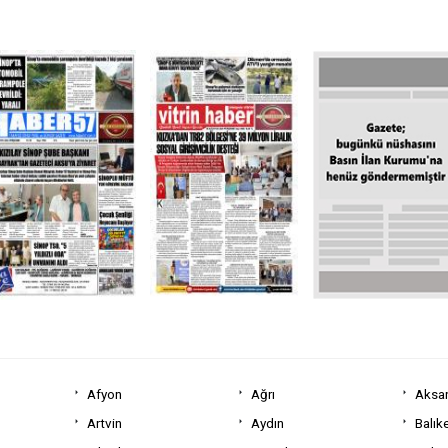
Afyon
Ağrı
Aksa
Artvin
Aydın
Balıke