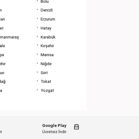
Bolu
m
Denizli
can
Erzurum
ri
Hatay
amanmaraş
Karabük
ale
Kırşehir
tya
Manisa
hir
Niğde
un
Siirt
dağ
Tokat
va
Yozgat
Google Play
i
Ücretsiz İndir