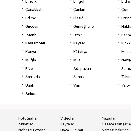
Bilecik
Bingöl
Bitlis
Çanakkale
Çankırı
Çoru
Edirne
Elazığ
Erzin
Giresun
Gümüşhane
Hakka
İstanbul
İzmir
Kahr
Kastamonu
Kayseri
Kırıkk
Konya
Kütahya
Mala
Muğla
Muş
Nevşe
Rize
Adapazarı
Sams
Şanlıurfa
Şırnak
Tekir
Uşak
Van
Yalo
Ankara
Fotoğraflar
Videolar
Yazarlar
Anketler
Sayfalar
Gazete Manşetler
Nöbetçi Eczane
Hava Durumu
Namaz Vakitleri