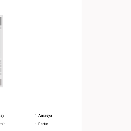
ray
Amasya
sir
Bartın