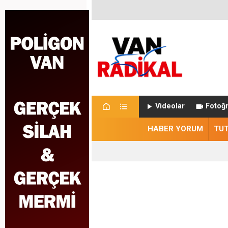
Videolar
Fotoğr
HABER YORUM
TU