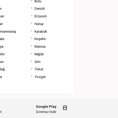
Bolu
m
Denizli
can
Erzurum
ri
Hatay
amanmaraş
Karabük
ale
Kırşehir
tya
Manisa
hir
Niğde
un
Siirt
dağ
Tokat
va
Yozgat
Google Play
i
Ücretsiz İndir