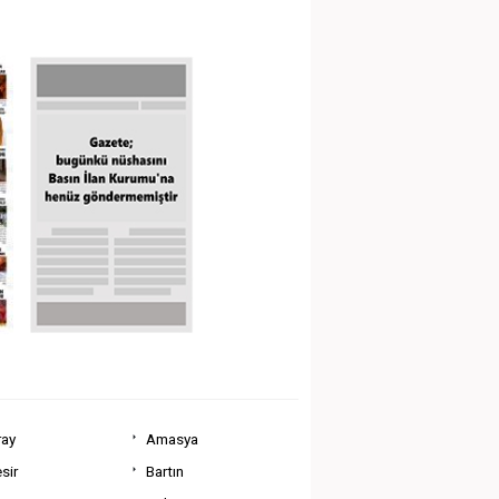
ray
Amasya
sir
Bartın