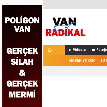
Videolar
Fotoğr
HABER YORUM
TU