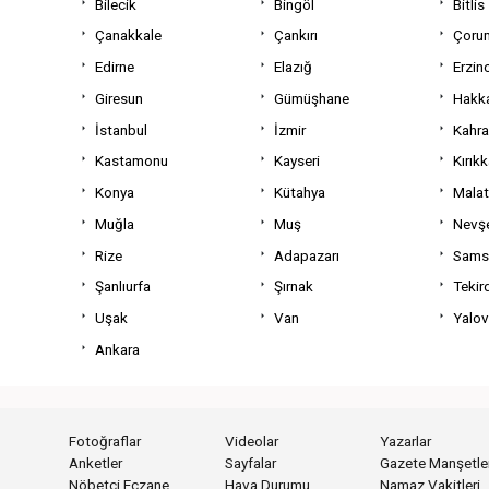
Bilecik
Bingöl
Bitlis
Çanakkale
Çankırı
Çoru
Edirne
Elazığ
Erzin
Giresun
Gümüşhane
Hakka
İstanbul
İzmir
Kahr
Kastamonu
Kayseri
Kırıkk
Konya
Kütahya
Mala
Muğla
Muş
Nevşe
Rize
Adapazarı
Sams
Şanlıurfa
Şırnak
Tekir
Uşak
Van
Yalo
Ankara
Fotoğraflar
Videolar
Yazarlar
Anketler
Sayfalar
Gazete Manşetler
Nöbetçi Eczane
Hava Durumu
Namaz Vakitleri