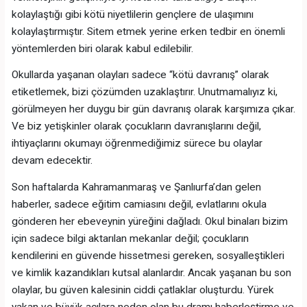
kolaylaştığı gibi kötü niyetlilerin gençlere de ulaşımını
kolaylaştırmıştır. Sitem etmek yerine erken tedbir en önemli
yöntemlerden biri olarak kabul edilebilir.
Okullarda yaşanan olayları sadece “kötü davranış” olarak
etiketlemek, bizi çözümden uzaklaştırır. Unutmamalıyız ki,
görülmeyen her duygu bir gün davranış olarak karşımıza çıkar.
Ve biz yetişkinler olarak çocukların davranışlarını değil,
ihtiyaçlarını okumayı öğrenmediğimiz sürece bu olaylar
devam edecektir.
Son haftalarda Kahramanmaraş ve Şanlıurfa’dan gelen
haberler, sadece eğitim camiasını değil, evlatlarını okula
gönderen her ebeveynin yüreğini dağladı. Okul binaları bizim
için sadece bilgi aktarılan mekanlar değil; çocukların
kendilerini en güvende hissetmesi gereken, sosyalleştikleri
ve kimlik kazandıkları kutsal alanlardır. Ancak yaşanan bu son
olaylar, bu güven kalesinin ciddi çatlaklar oluşturdu. Yürek
yakan ve büyük acılara neden olan bu dramı haberleştirme ve