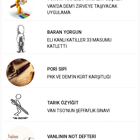
VAN'DA DEM'İ ZİRVEYE TAŞIYACAK
UYGULAMA
BARAN YORGUN
ELİ KANLI KATİLLER 33 MASUMU
KATLETTİ
PORİ SİPİ
PKK VE DEM’İN KÜRT KARŞITLIĞI
TARIK ÖZYİĞİT
VAN TSO'NUN ŞEFFAFLIK SINAVI
VANLININ NOT DEFTERİ