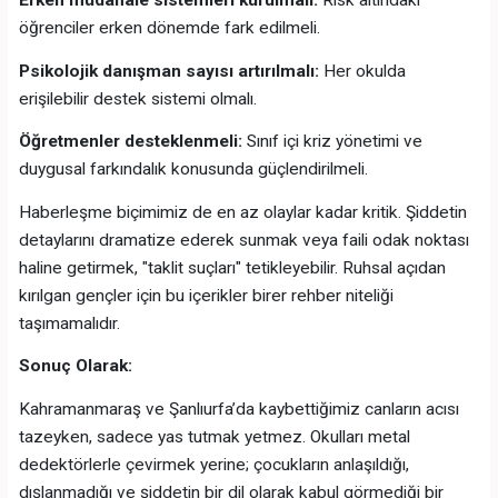
Erken müdahale sistemleri kurulmalı:
Risk altındaki
öğrenciler erken dönemde fark edilmeli.
Psikolojik danışman sayısı artırılmalı:
Her okulda
erişilebilir destek sistemi olmalı.
Öğretmenler desteklenmeli:
Sınıf içi kriz yönetimi ve
duygusal farkındalık konusunda güçlendirilmeli.
Haberleşme biçimimiz de en az olaylar kadar kritik. Şiddetin
detaylarını dramatize ederek sunmak veya faili odak noktası
haline getirmek, "taklit suçları" tetikleyebilir. Ruhsal açıdan
kırılgan gençler için bu içerikler birer rehber niteliği
taşımamalıdır.
Sonuç Olarak:
Kahramanmaraş ve Şanlıurfa’da kaybettiğimiz canların acısı
tazeyken, sadece yas tutmak yetmez. Okulları metal
dedektörlerle çevirmek yerine; çocukların anlaşıldığı,
dışlanmadığı ve şiddetin bir dil olarak kabul görmediği bir