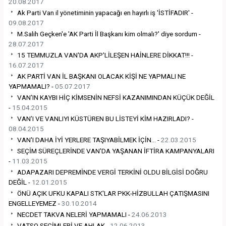
20.08.2017
Ak Parti Van il yönetiminin yapacağı en hayırlı iş 'İSTİFADIR' -
09.08.2017
M.Salih Geçken'e 'AK Parti İl Başkanı kim olmalı?' diye sordum -
28.07.2017
15 TEMMUZLA VAN'DA AKP'LİLEŞEN HAİNLERE DİKKAT!!! -
16.07.2017
AK PARTİ VAN İL BAŞKANI OLACAK KİŞİ NE YAPMALI NE
YAPMAMALI? -
05.07.2017
VAN’IN KAYBI HİÇ KİMSENİN NEFSİ KAZANIMINDAN KÜÇÜK DEĞİL
-
15.04.2015
VAN’I VE VANLIYI KÜSTÜREN BU LİSTEYİ KİM HAZIRLADI? -
08.04.2015
VAN'I DAHA İYİ YERLERE TAŞIYABİLMEK İÇİN... -
22.03.2015
SEÇİM SÜREÇLERİNDE VAN'DA YAŞANAN İFTİRA KAMPANYALARI
-
11.03.2015
ADAPAZARI DEPREMİNDE VERGİ TERKİNİ OLDU BİLGİSİ DOĞRU
DEĞİL -
12.01.2015
ÖNÜ AÇIK UFKU KAPALI STK'LAR PKK-HİZBULLAH ÇATIŞMASINI
ENGELLEYEMEZ -
30.10.2014
NECDET TAKVA NELERİ YAPMAMALI -
24.06.2013
VATSO SEÇİMLERİ VE AHLAK -
12.06.2013