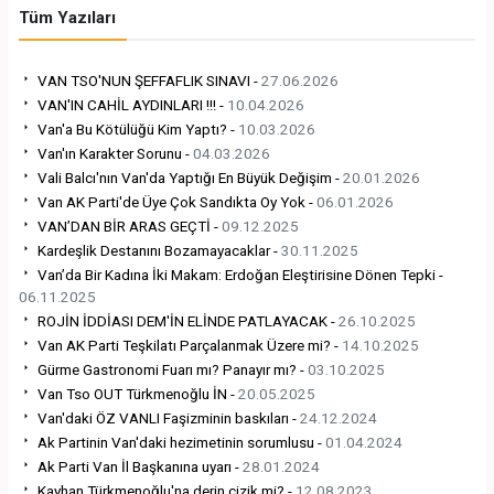
Tüm Yazıları
VAN TSO'NUN ŞEFFAFLIK SINAVI -
27.06.2026
VAN'IN CAHİL AYDINLARI !!! -
10.04.2026
Van'a Bu Kötülüğü Kim Yaptı? -
10.03.2026
Van'ın Karakter Sorunu -
04.03.2026
Vali Balcı'nın Van'da Yaptığı En Büyük Değişim -
20.01.2026
Van AK Parti'de Üye Çok Sandıkta Oy Yok -
06.01.2026
VAN’DAN BİR ARAS GEÇTİ -
09.12.2025
Kardeşlik Destanını Bozamayacaklar -
30.11.2025
Van’da Bir Kadına İki Makam: Erdoğan Eleştirisine Dönen Tepki -
06.11.2025
ROJİN İDDİASI DEM'İN ELİNDE PATLAYACAK -
26.10.2025
Van AK Parti Teşkilatı Parçalanmak Üzere mi? -
14.10.2025
Gürme Gastronomi Fuarı mı? Panayır mı? -
03.10.2025
Van Tso OUT Türkmenoğlu İN -
20.05.2025
Van'daki ÖZ VANLI Faşizminin baskıları -
24.12.2024
Ak Partinin Van'daki hezimetinin sorumlusu -
01.04.2024
Ak Parti Van İl Başkanına uyarı -
28.01.2024
Kayhan Türkmenoğlu'na derin çizik mi? -
12.08.2023