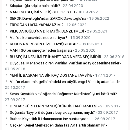
Kılıçdaroğlu kripto hain midir? -
22.04.2023
VAN TSO SEÇİMİ VE KİŞİSEL PRESTİJ -
30.09.2022
SEROK Davutoğlu'ndan ZAROK Davutoğlu'na -
19.06.2022
ERDOĞAN HATA YAPAMAZ MI? -
12.06.2022
KILIÇDAROĞLU’NA DİKTATÖR BENZETMESİ -
29.05.2021
Van'da koronavirüs neden artıyor? -
15.09.2020
KORONA VİRÜSÜN GİZLİ TAYIŞIYICILARI -
09.09.2020
VAN TSO bu süreçte neden başarısız -
25.05.2020
BU SEÇİM NESLİMİZE İHANET YADA VEFA SEÇİMİDİR -
23.06.2018
Duygusal Menapoza giren Vanlılar, Van'dan aday gösterilmesinler -
07.05.2018
YENİ İL BAŞKANINA BİR KAÇ DOSTANE TAVSİYE -
17.11.2017
Van'ın ekonomik gelişimindeki en büyük engel Vanlı iş adamlarıdır -
25.10.2017
Sayın Kayatürk ve Soğanda 'Bağımsız Kürdistan' iyi mi kötü mü? -
27.09.2017
DİNDAR KÜRTLERİN YANLIŞ 'KÜRDİSTAN' HAMLESİ -
21.09.2017
Soğanda Tayyip Erdoğan’a bayrak açmamış mıydı? -
03.09.2017
Burhan Kayatürk İH danışmanın ise sustur yada.... -
26.08.2017
Geçken 'Genel Merkezden daha faz AK Partili olamam kı' -